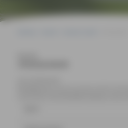
Sākumlapa
Iepirkumi
Iepirkumu rezultāti
JPD2018/46/MI
Klausīties
JPD2018/46/MI
(id.Nr.JPD2018/46/MI)
Kontaktpersona
: Iepirkuma komisijas sekretāre Indra 
e-pasta adrese: Indra.Soldane@dome.jelgava.lv, tālrunis:
Līgums