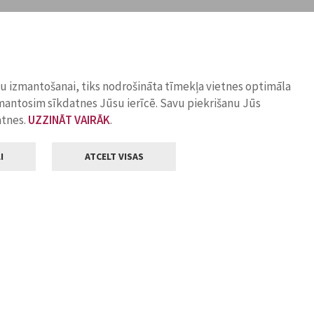
ņu izmantošanai, tiks nodrošināta tīmekļa vietnes optimāla
zmantosim sīkdatnes Jūsu ierīcē. Savu piekrišanu Jūs
atnes.
UZZINĀT VAIRĀK
.
I
ATCELT VISAS
Klientu apkalpošana
ilsētas pašvaldība
Darba laiks
, Jelgava, LV-3001
Pirmdienās
8.00 - 18.00