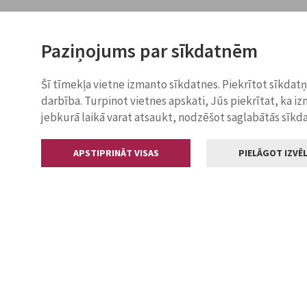
Paziņojums par sīkdatnēm
Šī tīmekļa vietne izmanto sīkdatnes. Piekrītot sīkdat
darbība. Turpinot vietnes apskati, Jūs piekrītat, ka i
jebkurā laikā varat atsaukt, nodzēšot saglabātās sīkd
APSTIPRINĀT VISAS
PIELĀGOT IZVĒL
Kontakti
Jelgavas valstp
Lielā iela 11