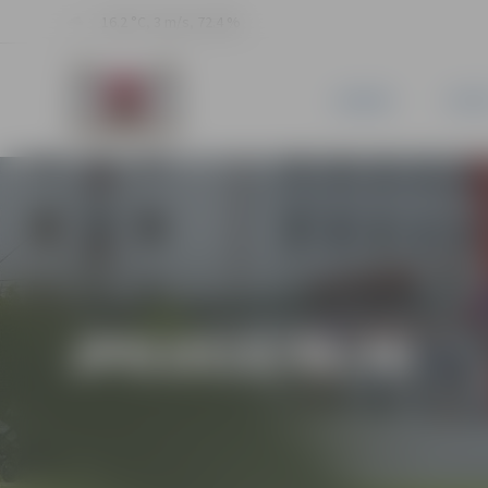
16.2 °C, 3 m/s, 72.4 %
JAUNUMI
PILSĒ
JPD2018/46/MI