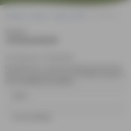
Sākumlapa
Iepirkumi
Iepirkumu rezultāti
JPD2018/60/MI
Klausīties
JPD2018/60/MI
identifikācijas Nr. JPD2018/60/MI
Kontaktpersona
– iepirkuma komisijas sekretāre: Dace
Dimanta, e-pasta adrese: Dace.Dimanta@dome.jelgava.lv,
tālrunis 63005484, fakss 63005511.
Līgums
Lemums (38.66 kb)