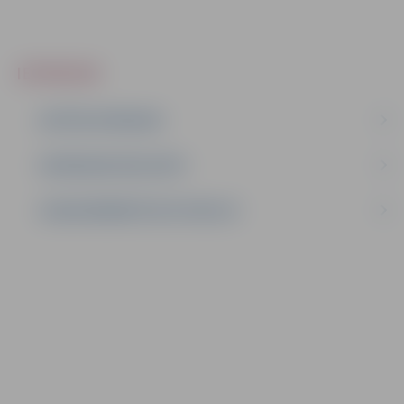
IEPIRKUMI
AKTĪVIE IEPIRKUMI
IEPIRKUMU REZULTĀTI
LĪGUMI ĀRKĀRTĒJĀ SITUĀCIJĀ