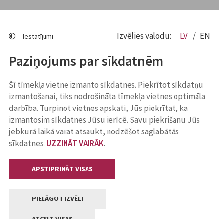
Izvēlies valodu:
LV
EN
Iestatījumi
Paziņojums par sīkdatnēm
Šī tīmekļa vietne izmanto sīkdatnes. Piekrītot sīkdatņu
izmantošanai, tiks nodrošināta tīmekļa vietnes optimāla
darbība. Turpinot vietnes apskati, Jūs piekrītat, ka
izmantosim sīkdatnes Jūsu ierīcē. Savu piekrišanu Jūs
jebkurā laikā varat atsaukt, nodzēšot saglabātās
sīkdatnes.
UZZINĀT VAIRĀK
.
APSTIPRINĀT VISAS
PIELĀGOT IZVĒLI
ATCELT VISAS