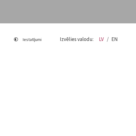
Izvēlies valodu:
LV
EN
Iestatījumi
Lapas karte