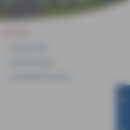
IEPIRKUMI
AKTĪVIE IEPIRKUMI
IEPIRKUMU REZULTĀTI
LĪGUMI ĀRKĀRTĒJĀ SITUĀCIJĀ