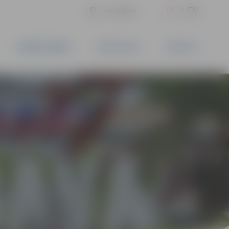
LV
EN
Iestatījumi
UZŅĒMĒJDARBĪBA
PAKALPOJUMI
KONTAKTI