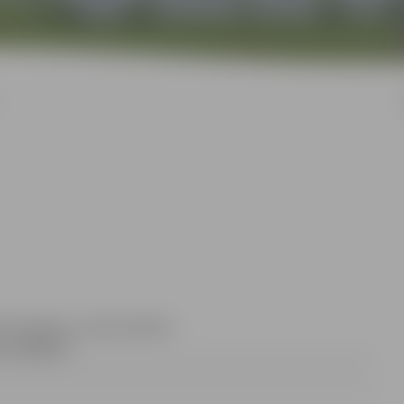
ce Dimanta, e-pasta adrese:
ss 63005511