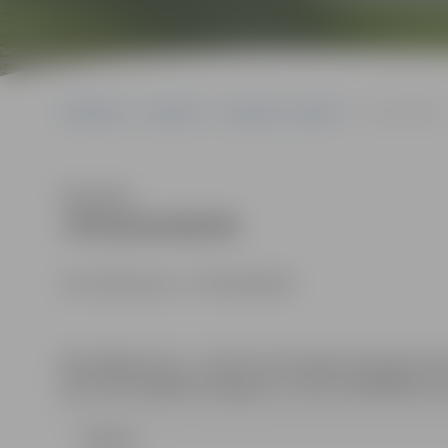
Sākumlapa
Iepirkumi
Iepirkumu rezultāti
JPD2018/68/MI
Klausīties
JPD2018/68/MI
Identifikācijas Nr. JPD2018/68/MI
Kontaktpersona
– iepirkuma komisijas sekretāre: Da
Dace.Dimanta@dome.jelgava.lv, tālrunis 63005484, fak
Līgums