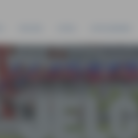
TA
PAŠVALDĪBA
IESTĀDES
KAPITĀLSABIEDRĪBAS