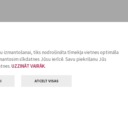
ņu izmantošanai, tiks nodrošināta tīmekļa vietnes optimāla
zmantosim sīkdatnes Jūsu ierīcē. Savu piekrišanu Jūs
atnes.
UZZINĀT VAIRĀK
.
I
ATCELT VISAS
Klientu apkalpošana