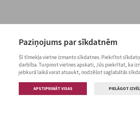
Paziņojums par sīkdatnēm
Šī tīmekļa vietne izmanto sīkdatnes. Piekrītot sīkdat
darbība. Turpinot vietnes apskati, Jūs piekrītat, ka i
jebkurā laikā varat atsaukt, nodzēšot saglabātās sīkd
APSTIPRINĀT VISAS
PIELĀGOT IZVĒL
Kontakti