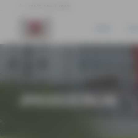
19.5 °C, 3.9 m/s, 60.6 %
JAUNUMI
PILSĒ
JPD2018/68/MI