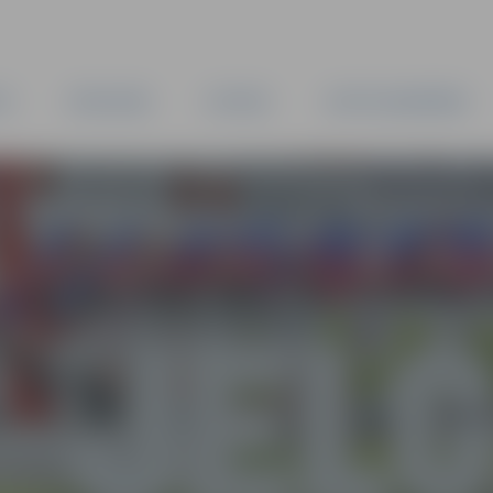
TA
PAŠVALDĪBA
IESTĀDES
KAPITĀLSABIEDRĪBAS