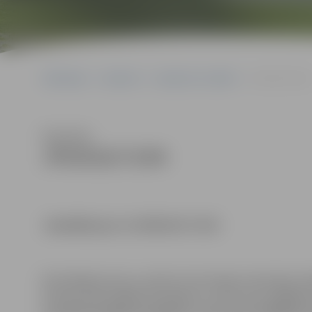
Sākumlapa
Iepirkumi
Iepirkumu rezultāti
JPD2018/73/MI
Klausīties
JPD2018/73/MI
identifikācijas Nr.JPD2018/73/MI
Kontaktpersonas,
iepirkuma komisijas sekretāres: Dž
Dzesija.Zeiferte@dome.jelgava.lv, tālruņa Nr. 6300551