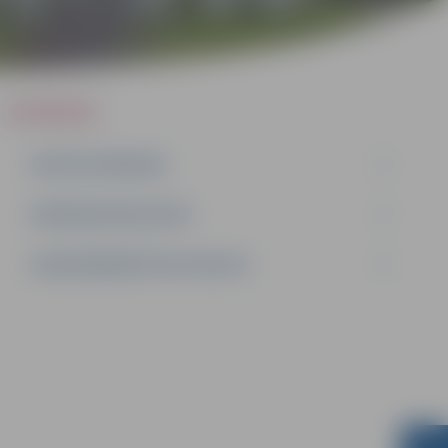
IEPIRKUMI
AKTĪVIE IEPIRKUMI
IEPIRKUMU REZULTĀTI
LĪGUMI ĀRKĀRTĒJĀ SITUĀCIJĀ