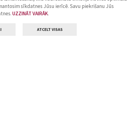
zmantosim sīkdatnes Jūsu ierīcē. Savu piekrišanu Jūs
atnes.
UZZINĀT VAIRĀK
.
I
ATCELT VISAS
Klientu apkalpošana
ilsētas pašvaldība
Darba laiks
, Jelgava, LV-3001
Pirmdienās
8.00 - 18.00
Otrdienās
8.00 - 17.00
22
Trešdienās
8.00 - 17.00
va.lv
Ceturtdienās
8.00 - 17.00
Piektdienās
8.00 - 14.30