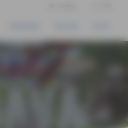
LV
EN
Iestatījumi
UZŅĒMĒJDARBĪBA
PAKALPOJUMI
KONTAKTI