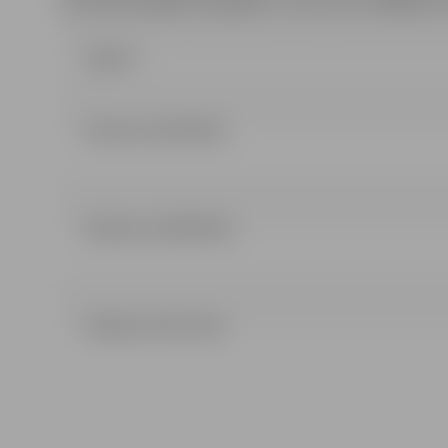
Anna.Rubene@dome.jelgava.lv, tālruņa Nr. 63005584, f
Līgums
Lēmums (323.36 kb)
Nolikums (258.94 kb)
Pielikumi (43.71 kb)