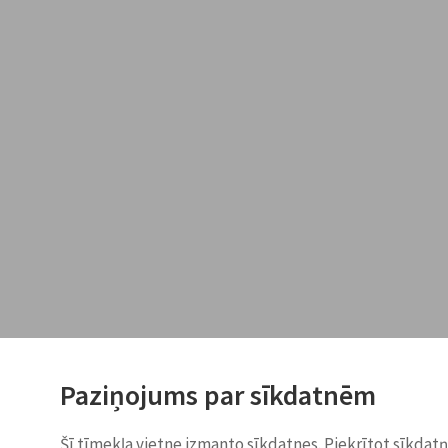
Paziņojums par sīkdatnēm
Šī tīmekļa vietne izmanto sīkdatnes. Piekrītot sīkdat