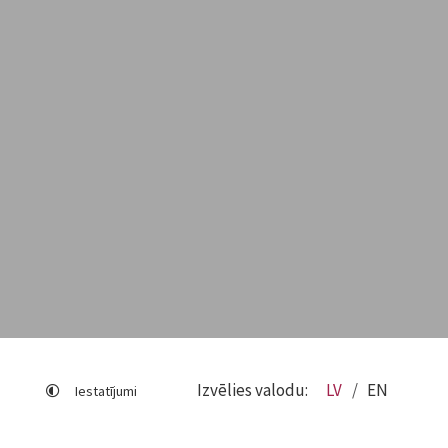
Izvēlies valodu:
LV
EN
Iestatījumi