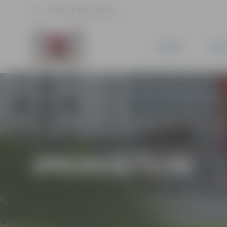
26.6 °C, 1.8 m/s, 57.8 %
JAUNUMI
PILSĒ
JPD2018/73/MI