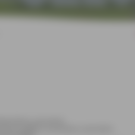
esija Zeiferte, e-pasta adrese:
9, faksa Nr. 63005511 un Anna Rubene, e-pasta adrese: