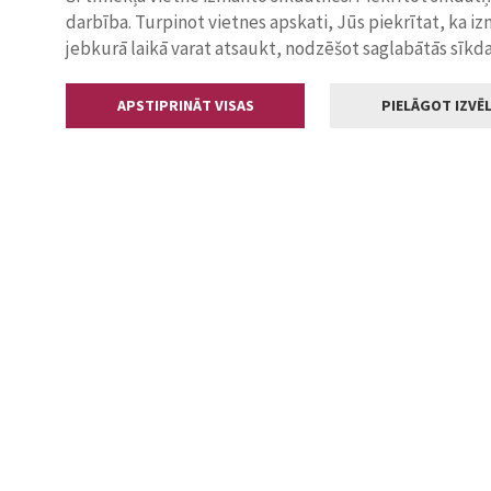
darbība. Turpinot vietnes apskati, Jūs piekrītat, ka i
jebkurā laikā varat atsaukt, nodzēšot saglabātās sīkd
APSTIPRINĀT VISAS
PIELĀGOT IZVĒL
Kontakti
Jelgavas valstp
Lielā iela 11
+371 630055
pasts@jelga