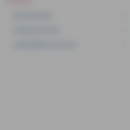
IEPIRKUMI
AKTĪVIE IEPIRKUMI
IEPIRKUMU REZULTĀTI
LĪGUMI ĀRKĀRTĒJĀ SITUĀCIJĀ