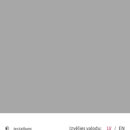
Izvēlies valodu:
LV
EN
Iestatījumi