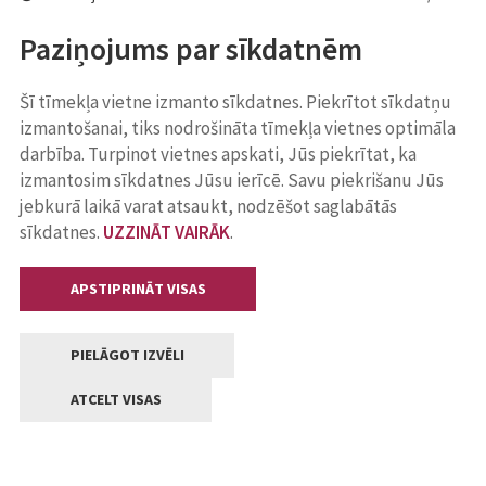
Paziņojums par sīkdatnēm
Šī tīmekļa vietne izmanto sīkdatnes. Piekrītot sīkdatņu
izmantošanai, tiks nodrošināta tīmekļa vietnes optimāla
darbība. Turpinot vietnes apskati, Jūs piekrītat, ka
izmantosim sīkdatnes Jūsu ierīcē. Savu piekrišanu Jūs
jebkurā laikā varat atsaukt, nodzēšot saglabātās
sīkdatnes.
UZZINĀT VAIRĀK
.
APSTIPRINĀT VISAS
PIELĀGOT IZVĒLI
ATCELT VISAS