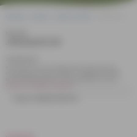
Sākumlapa
Iepirkumi
Iepirkumu rezultāti
JPD2018/97/SP
Klausīties
JPD2018/97/SP
JPD2018/97/SP
Kontaktpersona, kura tiesīga sniegt organizatorisku
informāciju par sarunu procedūru – Iepirkuma komisijas
sekretāre Džesija Zeiferte, tālrunis 63005519, e-pasts
Dzesija.Zeiferte@dome.jelgava.lv
Zinojums 14082018 (430.63 kb)