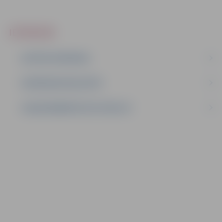
IEPIRKUMI
AKTĪVIE IEPIRKUMI
IEPIRKUMU REZULTĀTI
LĪGUMI ĀRKĀRTĒJĀ SITUĀCIJĀ