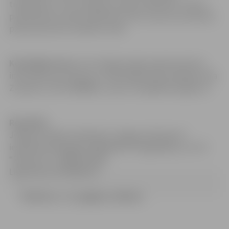
trešdienās un ceturtdienās no plkst. 08:30 līdz 17:00 un
piektdienās no plkst. 08:30 līdz 15:30, izņemot pusdienas
pārtraukumā no 12:00 līdz 13:00.
Kontaktpersona,
kura tiesīga sniegt organizatorisku
informāciju par konkursu: Pasūtītāja biroja vadītāja Linda
Zvejniece, tālr. 63048800, e-pasts: birojs@info.jelgava.lv.
Rezultāti:
Jelgavas pilsētas laikraksta “Jelgavas Vēstnesis”
iespiešana 2014.gadā (79823000-9) Piegādātājs (-ji): SIA
“Reneprint” (43603017894)
Līgumcena: 45 798,00 LVL
Nolikums_JV_piegade_2014.doc