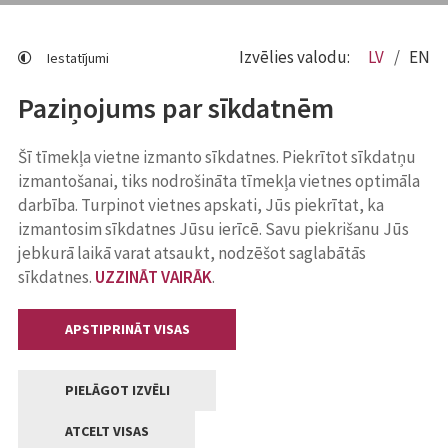
Izvēlies valodu:
LV
EN
Iestatījumi
Paziņojums par sīkdatnēm
Šī tīmekļa vietne izmanto sīkdatnes. Piekrītot sīkdatņu
izmantošanai, tiks nodrošināta tīmekļa vietnes optimāla
darbība. Turpinot vietnes apskati, Jūs piekrītat, ka
izmantosim sīkdatnes Jūsu ierīcē. Savu piekrišanu Jūs
jebkurā laikā varat atsaukt, nodzēšot saglabātās
sīkdatnes.
UZZINĀT VAIRĀK
.
APSTIPRINĀT VISAS
PIELĀGOT IZVĒLI
ATCELT VISAS