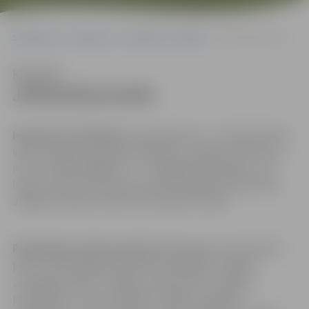
Sākumlapa
Iepirkumi
Iepirkumu rezultāti
JPPAZI2012/4/AK
Klausīties
JPPAZI2012/4/AK
Iepirkuma priekšmets
ir pakalpojums – 51 (piecdesmit
viena) Jelgavas pilsētas laikraksta „Jelgavas Vēstnesis”
numura (kopā 28000 x 51 = 1 428 000) eksemplāru uz 8
lapas pusēm ievietošana visās faktiskajās pastkastītēs
Jelgavas pilsētas administratīvajā teritorijā.
Piedāvājums
jāiesniedz līdz
2013.gada 19.novembrim
plkst. 14:20 Jelgavas pilsētas pašvaldības iestādē
„Zemgales INFO”, 214.kab., Pasta ielā 47, Jelgavā,
pirmdienās no plkst. 08:30 līdz 18:00, otrdienās,