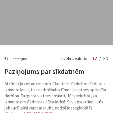
Izvēlies valodu:
LV
EN
Iestatījumi
Paziņojums par sīkdatnēm
Šī tīmekļa vietne izmanto sīkdatnes. Piekrītot sīkdatņu
izmantošanai, tiks nodrošināta tīmekļa vietnes optimāla
darbība. Turpinot vietnes apskati, Jūs piekrītat, ka
izmantosim sīkdatnes Jūsu ierīcē. Savu piekrišanu Jūs
jebkurā laikā varat atsaukt, nodzēšot saglabātās