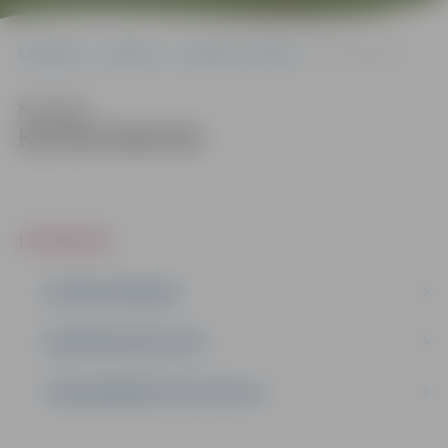
Sākumlapa
Iepirkumi
Iepirkumu rezultāti
KF/PĪG/2015/03
Klausīties
KF/PĪG/2015/03
IEPIRKUMI
AKTĪVIE IEPIRKUMI
IEPIRKUMU REZULTĀTI
LĪGUMI ĀRKĀRTĒJĀ SITUĀCIJĀ