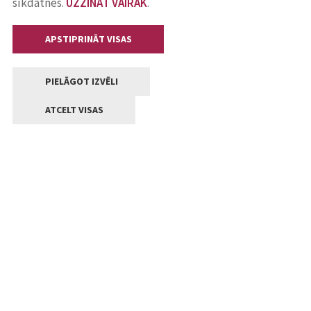
sīkdatnes.
UZZINĀT VAIRĀK
.
APSTIPRINĀT VISAS
PIELĀGOT IZVĒLI
ATCELT VISAS
Kontakti
Jelgavas valstpilsētas pašvaldība
Lielā iela 11, Jelgava, LV-3001