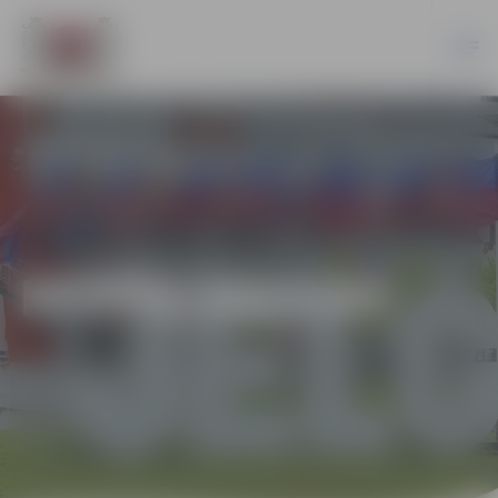
KF/PĪG/2015/03