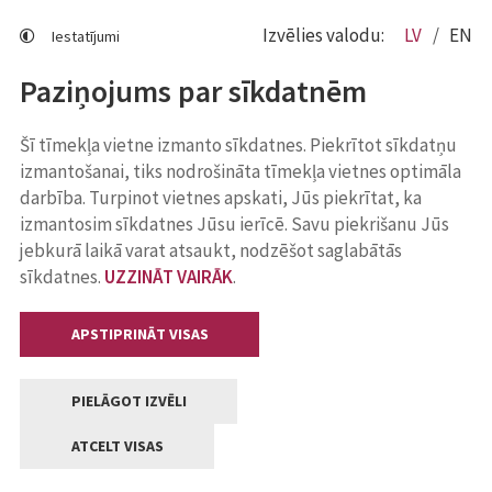
Izvēlies valodu:
LV
EN
Iestatījumi
Paziņojums par sīkdatnēm
Šī tīmekļa vietne izmanto sīkdatnes. Piekrītot sīkdatņu
izmantošanai, tiks nodrošināta tīmekļa vietnes optimāla
darbība. Turpinot vietnes apskati, Jūs piekrītat, ka
izmantosim sīkdatnes Jūsu ierīcē. Savu piekrišanu Jūs
jebkurā laikā varat atsaukt, nodzēšot saglabātās
sīkdatnes.
UZZINĀT VAIRĀK
.
APSTIPRINĀT VISAS
PIELĀGOT IZVĒLI
ATCELT VISAS