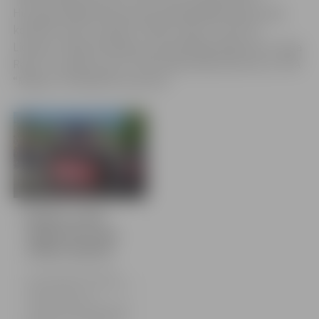
Hercoga Jēkaba laukumā, kurā piedalījās tautas deju
kolektīvi TDA “Jaunība”, VPDK “Laipa” un DK “Ex
Lielupe”. Vēlāk skatītājus priecēja Olgas Rajeckas un Uģa
Rozes “Turaidas rozes” zelta repertuāra koncerts ar TDA
“Madara” līdzdalību koncertā.
26 bildes
Brīvības svētki
Jelgavā Hercoga
Jēkaba laukumā
4. maijā ar piemiņas brīdi,
ziedu nolikšanu, tradicionālo
"Brīvības stafeti" un
muzikāliem priekšnesumiem
svinējām Latvijas Republikas