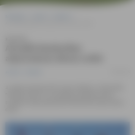
Sākumlapa
Jaunumi
Pasākumi
Aizvadīti Neatkarības atjaunošanas dienas svētki
Klausīties
Aizvadīti Neatkarības
atjaunošanas dienas svētki
04/05/2024
Jaunumi
Pasākumi
4. maijā ar piemiņas brīdi, ziedu nolikšanu, tradicionālo
“Brīvības stafeti” un muzikāliem priekšnesumiem
svinējām Latvijas Republikas Neatkarības atjaunošanas
dienu.