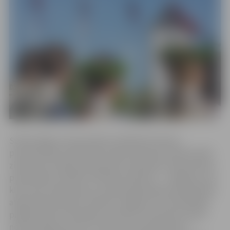
Svētki sākās ar ekumenisko svētbrīdi Sv.Annas
prokatedrālē, pilsētnieki tradicionāli tika aicināti nolikt
ziedus pie Latvijas pirmā Valsts prezidenta Jāņa Čakstes
pieminekļa. Aizvadīts “Brīvības stafetes” – skrējiens, kas
kļuvis par neatņemamu Latvijas Republikas Neatkarības
atjaunošanas dienas tradīciju Jelgavā un kurā piedalās
pilsētas skolu komandas un ikviens interesents, kā arī
notika krāšņs koncerts “Zeme zeļ, zeme plaukst”