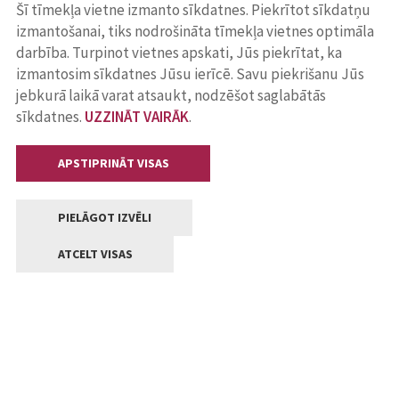
Šī tīmekļa vietne izmanto sīkdatnes. Piekrītot sīkdatņu
izmantošanai, tiks nodrošināta tīmekļa vietnes optimāla
darbība. Turpinot vietnes apskati, Jūs piekrītat, ka
izmantosim sīkdatnes Jūsu ierīcē. Savu piekrišanu Jūs
jebkurā laikā varat atsaukt, nodzēšot saglabātās
sīkdatnes.
UZZINĀT VAIRĀK
.
APSTIPRINĀT VISAS
PIELĀGOT IZVĒLI
ATCELT VISAS