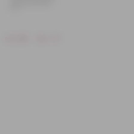
Neatkarības atjaunošanas
dienu.
Drukāt
Dalīties