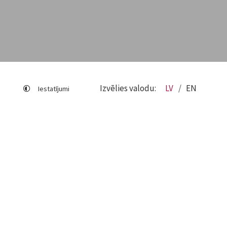
Izvēlies valodu:
LV
EN
Iestatījumi