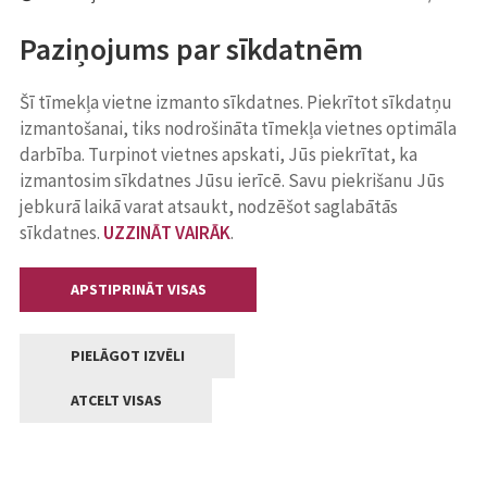
Paziņojums par sīkdatnēm
Šī tīmekļa vietne izmanto sīkdatnes. Piekrītot sīkdatņu
izmantošanai, tiks nodrošināta tīmekļa vietnes optimāla
darbība. Turpinot vietnes apskati, Jūs piekrītat, ka
izmantosim sīkdatnes Jūsu ierīcē. Savu piekrišanu Jūs
jebkurā laikā varat atsaukt, nodzēšot saglabātās
sīkdatnes.
UZZINĀT VAIRĀK
.
APSTIPRINĀT VISAS
PIELĀGOT IZVĒLI
ATCELT VISAS