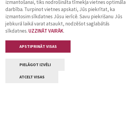
izmantošanai, tiks nodrošināta tīmekļa vietnes optimāla
darbība. Turpinot vietnes apskati, Jūs piekrītat, ka
izmantosim sīkdatnes Jūsu ierīcē. Savu piekrišanu Jūs
jebkurā laikā varat atsaukt, nodzēšot saglabātās
sīkdatnes.
UZZINĀT VAIRĀK
.
APSTIPRINĀT VISAS
PIELĀGOT IZVĒLI
ATCELT VISAS
Kontakti