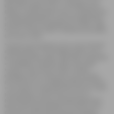
kluba vēsturē iegūstot kausu. 2. martā sākās cīņa par
Baltijas un Latvijas čempionu titulu, un mūsējiem pirmā
pusfināla spēle gaidāma 12. martā. Pretī jelgavniekiem
pusfinālā stāsies ceturtdaļfināla pāra uzvarētāji – Rīgas
“Prizma” vai Tallinas “Panter”. Pusfināla cīņa norisināsies
līdz četrām uzvarām.
“Komandu sportā regulārais turnīrs un
play-off
ir kā divi
atšķirīgi nogriežņi, un tieši izslēgšanas spēļu turnīrs ir
pats interesantākais. Spēles ir agresīvākas, dinamiskākas
un atbildīgākas, jo ārkārtīgi svarīgs ir katras spēles
rezultāts,” atzīst A.Zeltiņš, norādot, ka dažiem
spēlētājiem šobrīd ir mikrotraumas, taču komandas
personāls dara visu, lai izslēgšanas spēlē laukumā būtu
un par ceļazīmi uz čempionāta finālu cīnītos visi. Taujāts
par pretiniekiem, A.Zeltiņš vērtē, ka “Prizma” ir
pieredzējušāka komanda, jo tajā spēlē diezgan daudz
bijušo Latvijas izlases spēlētāju, bet “Pantera” ir ātra,
dinamiska un salīdzinoši jauna komanda. Spēlētāju