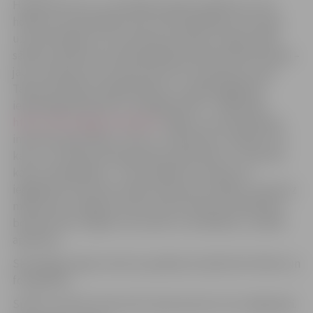
Hokejisti ļoti cer uz skatītāju pilnām tribīnēm, jo īsts
hokejs nav iedomājams bez sestā spēlētāja, kas sniedz
uzmundrinājumu un pozitīvas emocijas. Lai gan spēle
sāksies pulksten 19, apmeklētāji aicināti ierasties laicīgi –
jau no pulksten 18, lai pie ārdurvīm neveidotos rinda.
Tāpat skatītāji mudināti biļetes uz spēli iegādāties
iepriekšpārdošanā HK “Zemgale/LBTU” mājaslapā
https://hkzemgale.lv/biletes/
. Biļešu cena, gan pērkot
internetā, gan hallē, ir 8 eiro, studentiem, uzrādot ISIC
karti, un Latvijas Goda ģimenes apliecības “3+ Ģimenes
karte” īpašniekiem – 5 eiro (biļetes ar atlaidi var
iegādāties tikai ledus halles kasē pirms spēles). Ieeja bez
maksas būs Jelgavas Ledus sporta skolas audzēkņiem,
bērniem līdz 12 gadu vecumam un invalīdiem, uzrādot
apliecību.
Skatītājiem jāņem vērā, ka pasākuma laikā tiks filmēts un
fotografēts.
Spēles tiešraidi varēs vērot Sportacentrs.com mājaslapā.