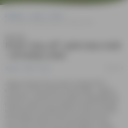
Sākumlapa
Jaunumi
Pilsēta
Pirmā “play-off” spēle ledus hallē – kā hokeja svētki
Klausīties
Pirmā “play-off” spēle ledus hallē
– kā hokeja svētki
08/03/2024
Jaunumi
Pilsēta
Sports
Jelgavas hokeja kluba komanda “Zemgale/LBTU”
otrdien, 12. martā, pulksten 19 savās mājās – Jelgavas
ledus hallē – aizvadīs pirmo “Optibet” hokeja līgas play-
off spēli, uzsākot cīņu par iekļūšanu finālā. Pirmā mājas
spēle solās būt īsti hokeja svētki, jo reizē tiks atzīmēta
kluba 20 gadu jubileja. “Gribam, lai šī diena ne tikai
mums, bet arī mūsu faniem, atbalstītājiem ir hokeja