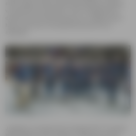
svētki, tāpēc aicinām šo spēli vērot klātienē, jo tikai tā
var izbaudīt īsto atmosfēru,” tā HK “Zemgale/LBTU”
direktors Aivars Zeltiņš. Notikumus no Jelgavas ledus
halles varēs vērot arī tiešraidē Sportacentrs.com
mājaslapā.
Jāatgādina, ka hokeja kluba “Zemgale/LBTU” komanda
līgas regulāro turnīru noslēdza 1. vietā, jau otro reizi