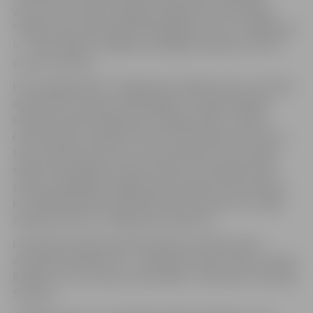
vecuma ziņā tā esot diezgan līdzīga mūsu komandai.
“Viegli mums nebūs jebkurā gadījumā, taču uzstādījums
ir – vieta finālā un tālāk jau nosargāt čempionu titulu,”
uzsver A.Zeltiņš.
HK “Zemgale/LBTU” šogad aprit 20 gadi, līdz ar to klubs
apņēmies tos kopā ar līdzjutējiem un atbalstītājiem
nosvinēt tieši pirmajā
play-off
mājas spēlē. “Latvijas
čempionātā, manuprāt, līdz šim nekas tāds nav noticis,
taču, piemēram, NHL tas ir ļoti populāri. Proti, īpašas
spēles tiek spēlētas īpašos kreklos. Tieši tāpēc klubs
saviem spēlētājiem sagatavojis jubilejas formas tērpus,
kur 2004. gads jeb pirmā kluba sezona sasaucas ar līgas
čempionu titulu,” atklāj kluba direktors.
Līdzās labai hokeja spēlei klātesošos hallē priecēs
muzikāli priekšnesumi – piedalīsies reperis Ozols, Dināra
Rudāne un Ivo Fomins, bet publiku “uzkurinās” Armands
Simsons.