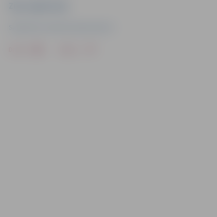
Ziņu sagatavoja
Sabiedrisko attiecību departaments
Drukāt
Dalīties