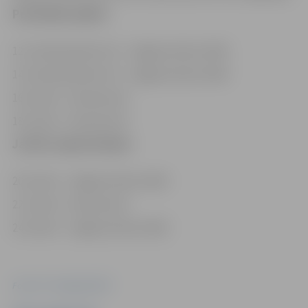
Pusfināla spēles
12. martā pulksten 19 – Jelgavas ledus hallē
14. martā pulksten 19 – Jelgavas ledus hallē
16. martā – izbraukumā
18. martā – izbraukumā
Ja būs nepieciešams
20. martā – Jelgavas ledus hallē
22. martā – izbraukumā
24. martā – Jelgavas ledus hallē
Foto: HK "Zemgale/LBTU"