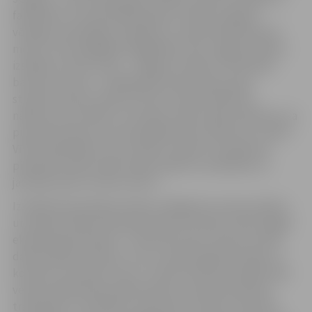
fakultātes, kurā pavadītas garas stundas, iegūtas
vērtīgas, pamatīgas zināšanas un mūža mīlestība pret
mežu un tā sniegtajām bagātībām. Šeit Jelgavā, blakus
izstādes norises vietai – Jelgavas Svētās Trīsvienības
baznīcas tornim – akadēmijas kopmītnēs jaunais
students Andris satika vēl vienu mūža mīlestību –
nākamo sievu Mairitu. Kurš gan tolaik varēja iztēloties, ka
pussabrukušais tornis pēc gadiem būs atjaunots, Andris
Vītols tajā iekārtos savu darbu izstādi un no gaismas
pielietās izstāžu zāles kopā ar Mairitu nolūkosies uz
jaunības dienu mītnes vietu?!
Izstādē eksponētajos darbos atklājas Kurzemes pilsētu
un piejūras dabas dinamika Andrim Vītolam raksturīgajā
ekspresīvajā manierē – brāzmaini krāsu laukumi veido
daudzslāņainu faktūru, kuru cenšas iegrožot līnijas un
kontūras. Savukārt torņa 7. stāvā izvietotā izstādes daļa
veltīta mākslinieka pārdomām par mežsaimniecības
tradīcijām un mūsdienu izpratni par meža un koksnes