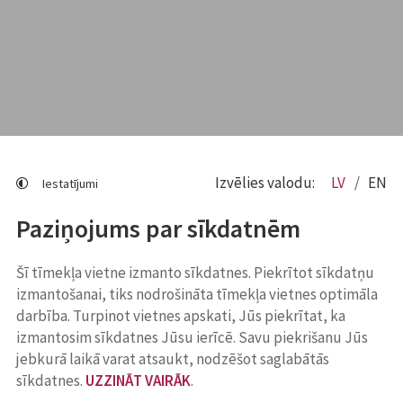
Izvēlies valodu:
LV
EN
Iestatījumi
Paziņojums par sīkdatnēm
Šī tīmekļa vietne izmanto sīkdatnes. Piekrītot sīkdatņu
izmantošanai, tiks nodrošināta tīmekļa vietnes optimāla
darbība. Turpinot vietnes apskati, Jūs piekrītat, ka
izmantosim sīkdatnes Jūsu ierīcē. Savu piekrišanu Jūs
jebkurā laikā varat atsaukt, nodzēšot saglabātās
sīkdatnes.
UZZINĀT VAIRĀK
.