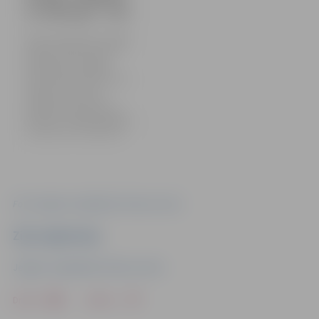
ar mežkungu” tornī
No 16. janvāra līdz 3. martam
Jelgavas Svētās Trīsvienības
baznīcas tornī skatāma
mākslinieka un mēbeļu
dizainera Andra Vītola darbu
izstāde “Vakariņas ar
mežkungu”. 18. janvārī
pulksten 16 interesenti tornī
aicināti uz izstādes atklāšanu
un tikšanos ar mākslinieku.
Foto: Jelgavas reģionālais Tūrisma centrs
Ziņu sagatavoja
Jelgavas reģionālais Tūrisma centrs
Drukāt
Dalīties