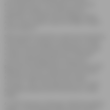
konstruēšanas kursus. Savulaik bijis Jaunmoku pils
restaurācijas vadītājs, Talsu pilsētas galvenais
mākslinieks, Talsu Mākslas skolas pedagogs. Ikdienā
Andris ir dizaina mēbeļu uzņēmuma vadītājs ar 30 gadu
pieredzi šajā jomā.
Mākslinieks glezno abstraktas, ekspresīvas kompozīcijas,
veido objektus, instalācijas un performances. Izstādēs
Latvijā un ārzemēs piedalās kopš 1990. gada. 2011. gadā
nominēts Latvijas dizaina gada balvai un 2018. gadā
nominēts Jāzepa Pīgožņa balvai Latvijas ainavu
glezniecībā. Latvijas Mākslinieku savienības biedrs kopš
1999. gada. Talsu Krūmu mākslas grupas aktīvs biedrs.
Andra Vītola radošās aktivitātes Talsu novadā ir
novērtētas – 2016. un 2021. gadā saņēmis Talsu novada
pašvaldības iedibināto Žaņa Sūniņa prēmiju vizuālajā
mākslā.
Ar izstādi “Vakariņas ar mežkungu” mākslinieks atgriežas
Jelgavā – savā studiju gadu pilsētā, pavisam netālu no