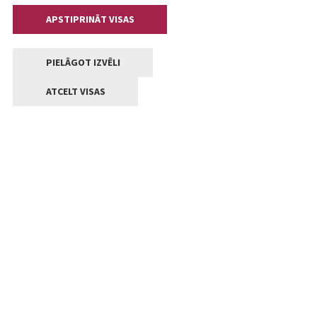
APSTIPRINĀT VISAS
PIELĀGOT IZVĒLI
ATCELT VISAS
Kontakti
Jelgavas valstpilsētas pašvaldība
Lielā iela 11, Jelgava, LV-3001
+371 63005522