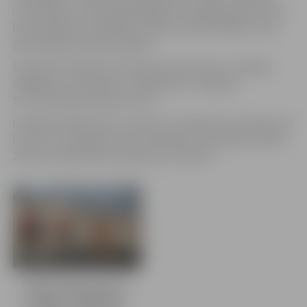
izmantošanu. Šeit apmeklētājiem ir iespēja aptaustīt no
koka veidotas instalācijas, sajūtot kā pirmatnējo, tā arī
pārstrādāto koksnes veidolu.
18. janvārī pulksten 16 interesenti aicināti uz izstādes
atklāšanu un tikšanos ar mākslinieku Jelgavas
Sv.Trīsvienības baznīcas tornī.
Izstāde skatāma līdz 3. martam, otrdienās no pulksten 10
līdz 18, no trešdienas līdz sestdienai no pulksten 10 līdz
20, bet svētdienās no pulksten 11 līdz 18.
7 bildes
Andra Vītola gleznu
izstāde “Vakariņas