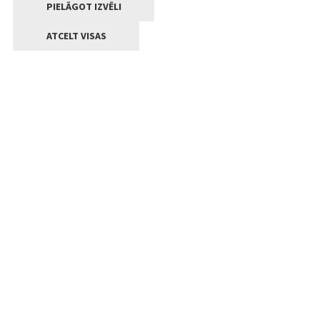
PIELĀGOT IZVĒLI
ATCELT VISAS
Kontakti
Jelgavas valstpilsētas pašvaldība
Lielā iela 11, Jelgava, LV-3001
+371 63005522
pasts@jelgava.lv
Klientu apkalpošana