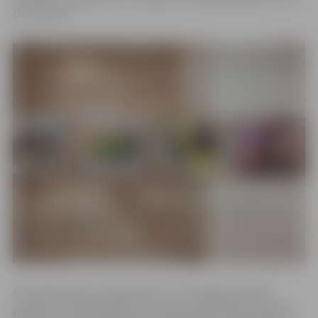
decembrim.
Šī izstāde tapusi, atskatoties uz H.Smilgas 93 mūža
gadiem un fotografēšanu. Pirmās fotoamatiera iemaņas