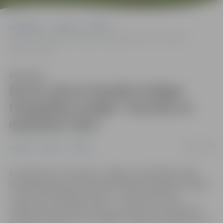
Sākumlapa
Jaunumi
Pilsēta
Durvis vērusi Haralda Smilgas fotogrāfiju izstāde “Sarmīte un
dzejnieks Čaks”
Klausīties
Durvis vērusi Haralda Smilgas
fotogrāfiju izstāde “Sarmīte un
dzejnieks Čaks”
06/11/2024
Jaunumi
Pilsēta
Tūrisms
No šodienas, 6. novembra, Jelgavas Vecpilsētas mājā
skatāma jelgavnieka Haralda Smilgas fotogrāfiju izstāde
“Sarmīte un dzejnieks Čaks”. 27. novembrī, kas ir
mākslinieka dzimšanas diena, pulksten 13 interesenti
aicināti uz tikšanos ar H.Smilgu. Izstāde apskatāma līdz 1.