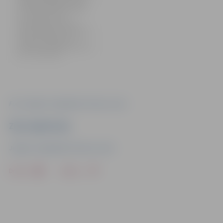
Smilgas fotogrāfiju izstāde
“Sarmīte un dzejnieks Čaks”.
27. novembrī, kas ir
mākslinieka dzimšanas
diena, pulksten 13 interesenti
aicināti uz tikšanos ar
H.Smilgu. Izstāde apskatāma
līdz 1. decembrim.
Foto: Jelgavas reģionālais Tūrisma centrs
Ziņu sagatavoja
Jelgavas reģionālais Tūrisma centrs
Drukāt
Dalīties