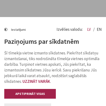
Izvēlies valodu:
LV
EN
Iestatījumi
Paziņojums par sīkdatnēm
Šī tīmekļa vietne izmanto sīkdatnes. Piekrītot sīkdatņu
izmantošanai, tiks nodrošināta tīmekļa vietnes optimāla
darbība. Turpinot vietnes apskati, Jūs piekrītat, ka
izmantosim sīkdatnes Jūsu ierīcē. Savu piekrišanu Jūs
jebkurā laikā varat atsaukt, nodzēšot saglabātās
sīkdatnes.
UZZINĀT VAIRĀK
.
APSTIPRINĀT VISAS