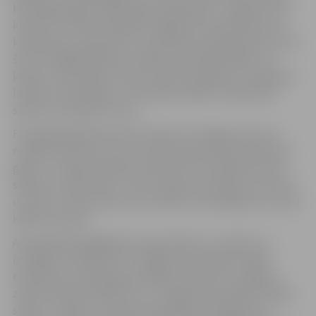
H.Smilga apguvis 1963. gadā, darbojoties Jelgavas foto
klubā, kur notika tikšanās ar Rīgas fotomeistariem par
kompozīciju, gaismām un tehniskiem paņēmieniem. Līdz
šim H.Smilgam bijušas vairākas personālizstādes, arī
kopā ar Jāni Līdaku. Viena no tām Strēlnieku muzejā par
latviešu strēlniekiem. Tieši šajā izstādē izveidojusies
saikne ar dzejnieku Čaku.
Fotogrāfa gaitās īpaša loma bijusi H.Smilgas sievai un
modelei Sarmītei, ar kuru kopā nodzīvojuši piecdesmit
gadus. Un šajā izstādē Sarmītes tēls it kā nejauši atrod
saskari ar Čaka dzeju. Tā nav dzejas ilustrācija, tie autora
uztverē ir tikai punkti, kas varbūt arī skatītājam var raisīt
kādas emocijas.
Apmeklētāji iegādājoties ieejas biļeti uz izstādi, var
izstaigāt un apskatīt arī Jelgavas Vecpilsētas mājas
ekspozīciju audio gida pavadībā. Iepazīstot Jelgavas
zudušo koka arhitektūru un Jelgavas Vecpilsētas mājas
stāstu. Izstāde un ekspozīcija apskatei pieejama no