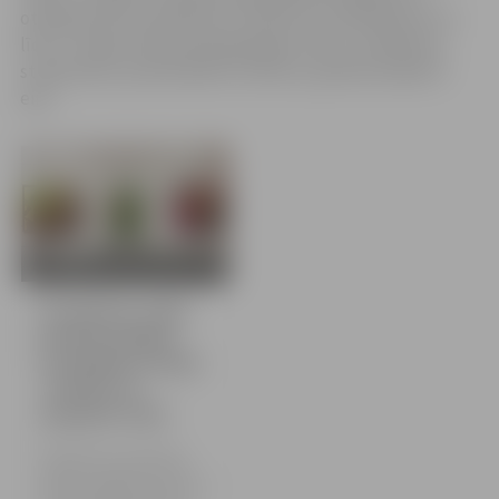
otrdienas līdz sestdienai no 10 līdz 18, svētdienās no 11
līdz 17. Ieejas maksa pieaugušajiem 4 eiro, skolēniem,
studentiem, pensionāriem 1,50 eiro, ģimenes biļete 6
eiro.
12 bildes
Vecpilsētas mājā –
Haralda Smilgas
fotogrāfiju izstāde
“Sarmīte un
dzejnieks Čaks”
No šodienas, 6. novembra,
Jelgavas Vecpilsētas mājā
skatāma jelgavnieka Haralda