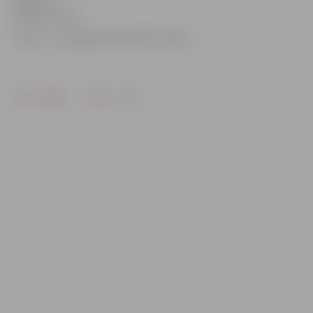
saldas balvas.
Foto: no «Jelgavas Vēstneša» arhīva
Drukāt
Dalīties