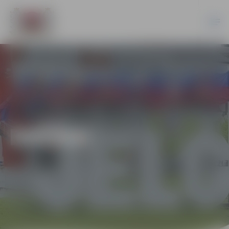
DAŽĀDI