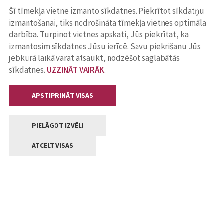
Šī tīmekļa vietne izmanto sīkdatnes. Piekrītot sīkdatņu
izmantošanai, tiks nodrošināta tīmekļa vietnes optimāla
darbība. Turpinot vietnes apskati, Jūs piekrītat, ka
izmantosim sīkdatnes Jūsu ierīcē. Savu piekrišanu Jūs
jebkurā laikā varat atsaukt, nodzēšot saglabātās
sīkdatnes.
UZZINĀT VAIRĀK
.
APSTIPRINĀT VISAS
PIELĀGOT IZVĒLI
ATCELT VISAS