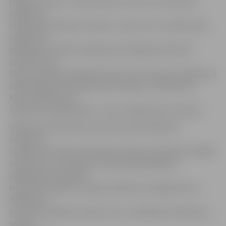
pavadītu dienu,» stāsta Sporta servisa centra sporta
pasākumu
organizatore Aļona Fomenko, uzsverot, ka «Heijā, heijā,
pulkā nāc!»
ģimenēm ir lieliska iespēja sportiskā gaisotnē kopā
pavadīt brīvo
laiku, vienlaikus piekopjot aktīvu dzīvesveidu. Pasākuma
dalībniekiem līdzi jāņem sporta apavi un piemērots
tērps. Pasākumam
iepriekš nav jāpiesakās, un tas ir pieejams bez maksas.
Organizatori informē, ka šoreiz sporta hallē būs
izvietotas
vairākas sportiskas aktivitāšu stacijas, kurās jāveic dažādi
uzdevumi, un par katras stacijas apmeklējumu
dalībniekam speciālā
kartē tiks iespiests zīmogs. Pasākuma noslēgumā visi
dalībnieki,
kuri būs izpildījuši uzdevumus un sakrājuši zīmodziņus,
saņems