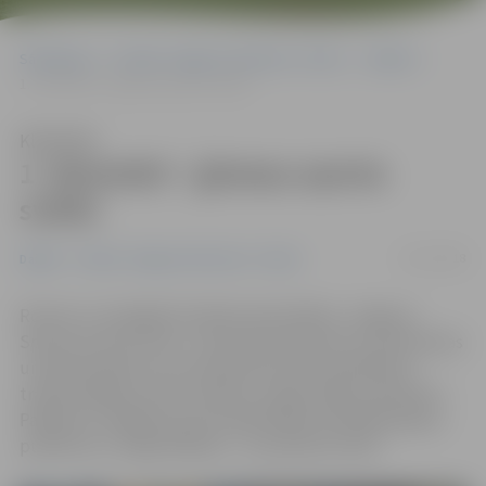
Sākumlapa
Portāla “Jelgavas Vēstnesis” arhīvs
Dažādi
1. decembrī – ģimeņu sporta svētki
Klausīties
1. decembrī – ģimeņu sporta
svētki
23/11/2018
Dažādi
Portāla “Jelgavas Vēstnesis” arhīvs
Rosinot uz kopīgām fiziskām aktivitātēm, Jelgavas
Sporta servisa centrs 1. decembrī ģimenes ar pirmsskolas
un sākumskolas vecuma bērniem aicina piedalīties
tradicionālajos sporta svētkos «Heijā, heijā, pulkā nāc!».
Pasākums Jelgavas sporta hallē Mātera ielā 44a sāksies
pulksten 11, reģistrēšanās – no pulksten 10.30.