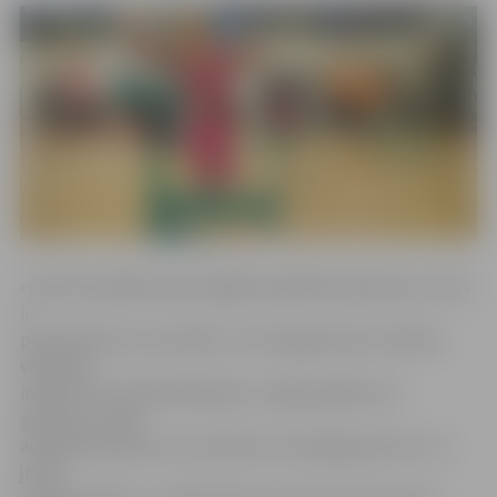
«Līdz šim pasākumā aicinājām piedalīties ģimenes, kurās
ir
pirmsskolas vecuma bērni, taču šogad sporta svētkos
vēlamies
iesaistīt vēl vairāk dalībnieku, tāpēc gaidītas arī
ģimenes, kurās
aug sākumskolas vecuma bērni, lai kopīgi sportotu un
jautri