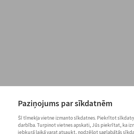
Paziņojums par sīkdatnēm
Šī tīmekļa vietne izmanto sīkdatnes. Piekrītot sīkdat
darbība. Turpinot vietnes apskati, Jūs piekrītat, ka i
jebkurā laikā varat atsaukt, nodzēšot saglabātās sīkd