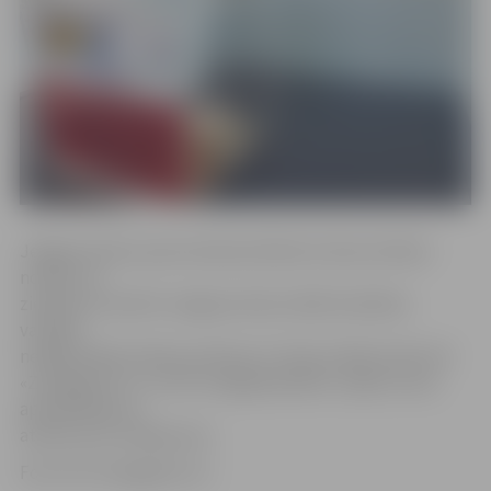
Jelgavas ledus sporta skolas direktors Aivars Zeltiņš
norāda, ka
ziedojumu kastīte Jelgavas ledus hallē atradīsies
vairākas
nedēļas.Tāpat šodien pulksten 17 ledus hallē notiks HK
«Zemgale/LLU» un HK «Liepāja/Optibet» spēle, kuras
apmeklētāji var
atstāt savus ziedojumus.
Foto: HK «Zemgale/LLU»