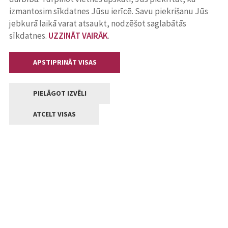
izmantosim sīkdatnes Jūsu ierīcē. Savu piekrišanu Jūs
jebkurā laikā varat atsaukt, nodzēšot saglabātās
sīkdatnes.
UZZINĀT VAIRĀK
.
APSTIPRINĀT VISAS
PIELĀGOT IZVĒLI
ATCELT VISAS
Kontakti