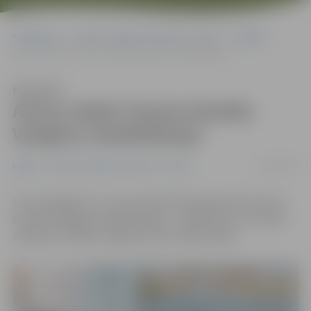
Sākumlapa
Portāla “Jelgavas Vēstnesis” arhīvs
Dažādi
Aicina ziedot trenera Haralda Vasiļjeva rehabilitācijai
Klausīties
Aicina ziedot trenera Haralda
Vasiļjeva rehabilitācijai
13/01/2018
Dažādi
Portāla “Jelgavas Vēstnesis” arhīvs
HK «Zemgale/LLU» aicina ziedot kluba galvenā trenera
Haralda Vasiļjeva rehabilitācijai – ziedojumus var atstāt
ziedojumu lādītē Jelgavas ledus halles foajē.