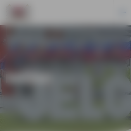
DAŽĀDI