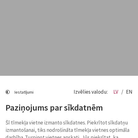
Izvēlies valodu:
LV
EN
Iestatījumi
Paziņojums par sīkdatnēm
Šī tīmekļa vietne izmanto sīkdatnes. Piekrītot sīkdatņu
izmantošanai, tiks nodrošināta tīmekļa vietnes optimāla
darbība. Turpinot vietnes apskati, Jūs piekrītat, ka