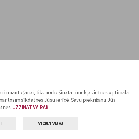
ņu izmantošanai, tiks nodrošināta tīmekļa vietnes optimāla
zmantosim sīkdatnes Jūsu ierīcē. Savu piekrišanu Jūs
atnes.
UZZINĀT VAIRĀK
.
I
ATCELT VISAS