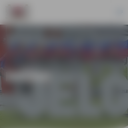
DAŽĀDI