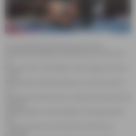
Kluba vadītājs Roberts Romanovskis informē,
ka D.Riekstiņš piedalījās «KOK Fight series» turnīrā, kas
23.
februārī notika «Arēnā «Rīga»». Mūsu smagsvara (ar svaru
virs 95
kilogramiem) pretinieks bija krievu izcelsmes sportists
no
Nīderlandes Stass Romanovs. «Danielam šī bija pirmā cīņa
apmēram
pēc gadu ilgas traumas ārstēšanas. Cīņai bija paredzēti
divi
raundi, katrs piecas minūtes ilgs, bet Daniels savu
pretinieku