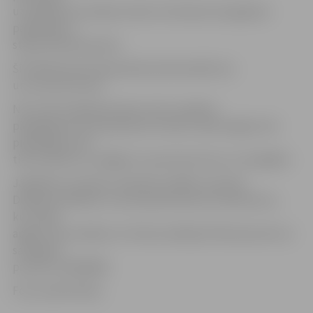
uzvarēja jau pirmajā raundā, izmantojot žņaugšanas
paņēmienu,»
stāsta R.Romanovskis.
Šī D.Riekstiņam bija piektā profesionālā cīņa
un ceturtā uzvara.
No turnīra organizatoriem viņš ir saņēmis
piedāvājumus vēl apmēram četrām cīņām šogad, bet
piedāvājumi vēl
tiks izvērtēti un salāgoti ar sportista formu un iespējām.
Jāpiebilst, ka klubs «Kamakura MMA» (atrodas
Dobeles ielā 62A) un aicina pievienoties interesentus,
kuri vēlas
apgūt cīņas mākslas. Ar kluba vadītāju R.Romanovski var
sazināties
pa tālruni 20034003.
Foto: publicitātes