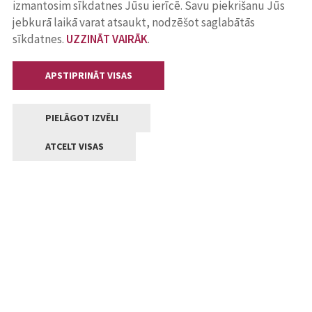
izmantosim sīkdatnes Jūsu ierīcē. Savu piekrišanu Jūs
jebkurā laikā varat atsaukt, nodzēšot saglabātās
sīkdatnes.
UZZINĀT VAIRĀK
.
APSTIPRINĀT VISAS
PIELĀGOT IZVĒLI
ATCELT VISAS
Kontakti
Jelgavas valstpilsētas pašvaldība