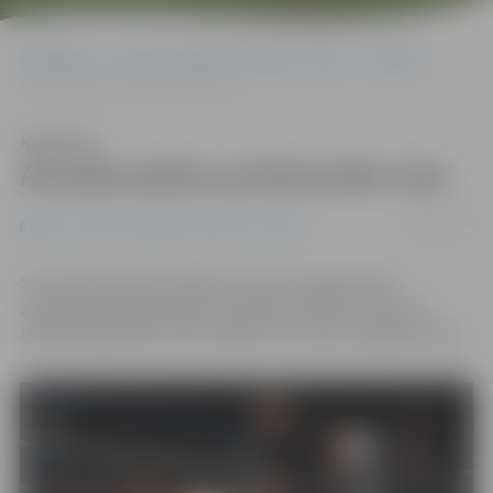
Sākumlapa
Portāla “Jelgavas Vēstnesis” arhīvs
Dažādi
Aizvada piekto profesionālo cīņu
Klausīties
Aizvada piekto profesionālo cīņu
28/02/2019
Dažādi
Portāla “Jelgavas Vēstnesis” arhīvs
Savu piekto profesionālo cīņu bez noteikumiem
aizvadījis Jelgavas kluba «Kamakura MMA» cīkstonis
Daniels Riekstiņš. Viņš izcīnīja uzvaru jau pirmajā raundā.