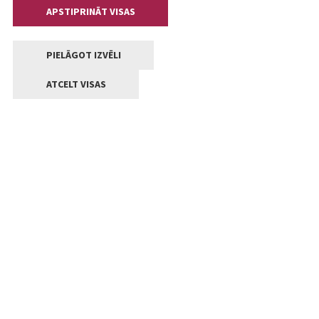
APSTIPRINĀT VISAS
PIELĀGOT IZVĒLI
ATCELT VISAS
Kontakti
Jelgavas valstpilsētas pašvaldība
Lielā iela 11, Jelgava, LV-3001
+371 63005522
pasts@jelgava.lv