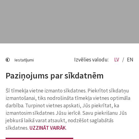
Izvēlies valodu:
LV
EN
Iestatījumi
Paziņojums par sīkdatnēm
Šī tīmekļa vietne izmanto sīkdatnes. Piekrītot sīkdatņu
izmantošanai, tiks nodrošināta tīmekļa vietnes optimāla
darbība. Turpinot vietnes apskati, Jūs piekrītat, ka
izmantosim sīkdatnes Jūsu ierīcē. Savu piekrišanu Jūs
jebkurā laikā varat atsaukt, nodzēšot saglabātās
sīkdatnes.
UZZINĀT VAIRĀK
.