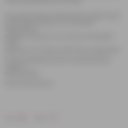
valdes priekšsēdētājs Toms Grīnfelds.
Pasta salā aizvadīti jau 8. Metāla svētki, pulcējot nozares
profesionāļus, jauniešus, kuri ir ieinteresēti
inženierzinātņu
apgūšanā, un daudzus citus. Pirmo reizi svētku gaitā
notika
izgudrojumu un inovāciju izstāde «Minox Zemgale 2018».
Portāls www.jelgavasvestnesis.lv piedāvā ielūkoties
mirkļos no
Metāla svētkiem.
Video: Māris Martinsons
Drukāt
Dalīties