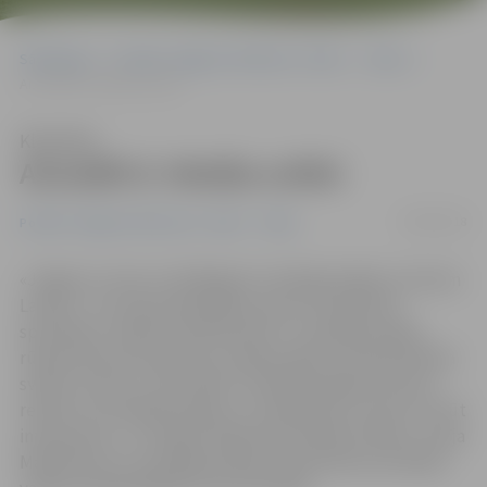
Sākumlapa
Portāla “Jelgavas Vēstnesis” arhīvs
Video
Aizvadīti 8. Metāla svētki
Klausīties
Aizvadīti 8. Metāla svētki
09/09/2018
Portāla “Jelgavas Vēstnesis” arhīvs
Video
«Jelgava ir viens no lielākajiem metālapstrādes centriem
Latvijā – tas ir gan pašvaldības, gan arī kvalificētu
speciālistu nopelns. Mašīnbūves un metālapstrādes
rūpniecības asociācija jau vairākus gadus iesistās Metāla
svētku norisē, un šie svētki ir lieliska iespēja ikvienam
redzēt, ka metālapstrādes un mašīnbūves nozare var būt
interesenta,» uzrunājot klātesošos Metāla svētkos, sacīja
Mašīnbūves un metālapstrādes rūpniecības asociācijas