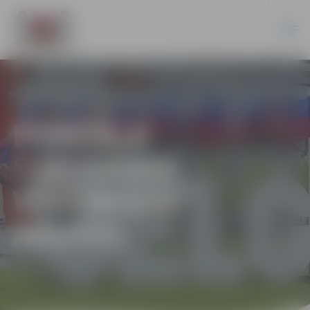
PORTĀLA
“JELGAVAS
VĒSTNESIS”
ARHĪVS