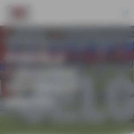
PORTĀLA
“JELGAVAS
VĒSTNESIS”
ARHĪVS