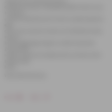
Jelgavas sporta hallē bija ierīkotas
divpadsmit stacijas, kurās jāpilda dažādi uzdevumi, par
to saņemot
uzlīmītes dalībnieka kartē. Vienā no stacijām bija jārotā
egle,
citā uz ātrumu jāmizo burkāni, vēl citā jātrāpa bumbas
mērķi, ar
burkānu jāgāž ķegļi sniegavīru veidolā un jāizveido
Ziemassvētku
rotājums rūķa formā. Sakrājot desmit uzlīmītes, bērni
saņēma saldas
balvas.
Video: Māris Martinsons
Drukāt
Dalīties