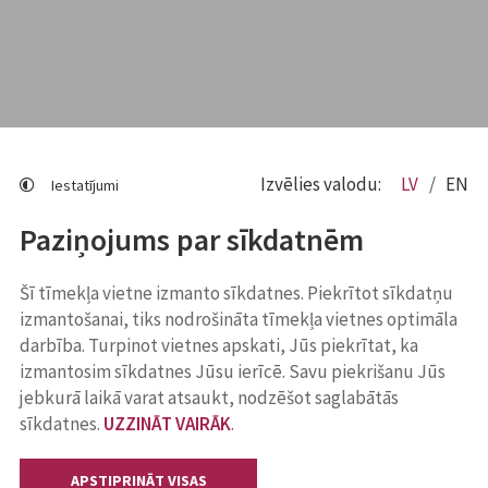
Izvēlies valodu:
LV
EN
Iestatījumi
Paziņojums par sīkdatnēm
Šī tīmekļa vietne izmanto sīkdatnes. Piekrītot sīkdatņu
izmantošanai, tiks nodrošināta tīmekļa vietnes optimāla
darbība. Turpinot vietnes apskati, Jūs piekrītat, ka
izmantosim sīkdatnes Jūsu ierīcē. Savu piekrišanu Jūs
jebkurā laikā varat atsaukt, nodzēšot saglabātās
sīkdatnes.
UZZINĀT VAIRĀK
.
APSTIPRINĀT VISAS