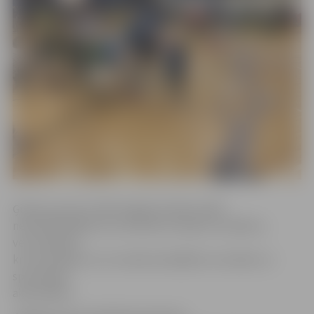
Ģimeņu sporta svētki šogad pulcēja vairāk
nekā 100 dažāda vecuma bērnus kopā ar vecākiem,
vecvecākiem,
krustvecākiem, kuri nodevās dažādām izzinošām un
sportiskām
aktivitātēm.