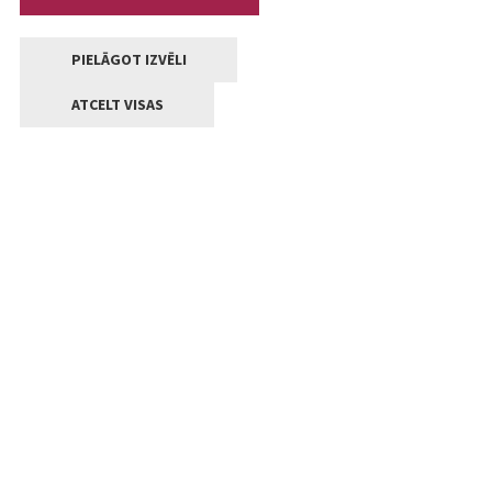
PIELĀGOT IZVĒLI
ATCELT VISAS
Kontakti
Jelgavas valstpilsētas pašvaldība
Lielā iela 11, Jelgava, LV-3001
+371 63005522
pasts@jelgava.lv