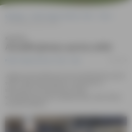
Sākumlapa
Portāla “Jelgavas Vēstnesis” arhīvs
Video
Aizvadīti ģimeņu sporta svētki
Klausīties
Aizvadīti ģimeņu sporta svētki
09/12/2019
Portāla “Jelgavas Vēstnesis” arhīvs
Video
Jelgavas sporta hallē jau 28. reizi aizvadīti ģimeņu sporta
svētki «Heijā, heijā, pulkā nāc!» pirmsskolas un
sākumskolas vecuma bērniem. Portāls
www.jelgavasvestnesis.lv piedāvā nelielu video atskatu
no sporta svētkiem.