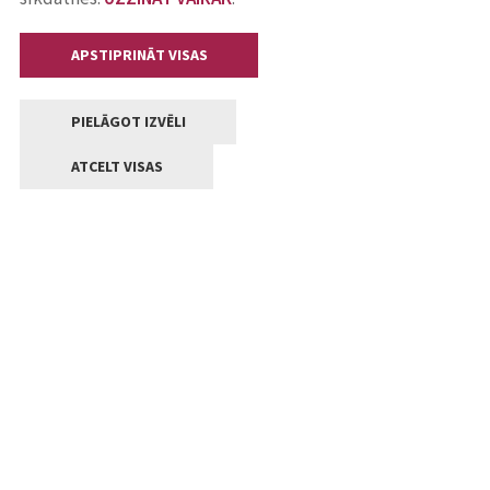
APSTIPRINĀT VISAS
PIELĀGOT IZVĒLI
ATCELT VISAS
Kontakti
Jelgavas valstpilsētas pašvaldība
Lielā iela 11, Jelgava, LV-3001
+371 63005522