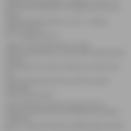
piešķirta kvalitātes pakāpe – augstākā, I, II vai III – vai
pateicība par piedalīšanos. Divi Jelgavas kori konkursā
ieguva
augstākās pakāpes diplomu, trīs kori – I pakāpes
diplomu, bet divi
kori – II pakāpes diplomu.
Jelgavas 4. vidusskolas direktors Latvijas
Skolu jaunatnes dziesmu un deju svētku mākslinieciskās
padomes
loceklis Agris Celms vērtē, ka konkursa rezultāti ir labi,
taču
šobrīd ir būtiski gatavoties koru konkursa otrajai –
reģionālajai –
kārtai, kas notiks aprīlī.
Skates dalībnieku sniegumu vērtēja A.Celms un
diriģenti Guntis Pavilons un Rūta Bergmane. Vērtēšana
notika divās
grupās – A grupā tiek vērtēti vispārējās izglītības iestāžu