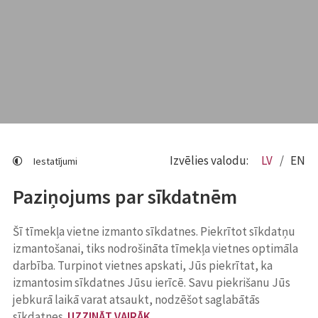
Izvēlies valodu:
LV
EN
Iestatījumi
Paziņojums par sīkdatnēm
Šī tīmekļa vietne izmanto sīkdatnes. Piekrītot sīkdatņu
izmantošanai, tiks nodrošināta tīmekļa vietnes optimāla
darbība. Turpinot vietnes apskati, Jūs piekrītat, ka
izmantosim sīkdatnes Jūsu ierīcē. Savu piekrišanu Jūs
jebkurā laikā varat atsaukt, nodzēšot saglabātās
sīkdatnes.
UZZINĀT VAIRĀK
.