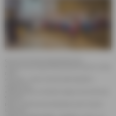
Katram korim konkursā bija jāizpilda divas
dziesmas no XII Latvijas Skolu jaunatnes dziesmu un deju
svētku
repertuāra – vienai no kompozīcijām bija jābūt a
cappella. Koru
mākslinieciskais un tehniskais sniegums tika vērtēts pēc
50 punktu
skalas, un atbilstoši skatē iegūtajam punktu skaitam
koriem tiek