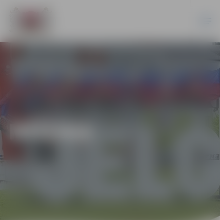
MŪZIKA