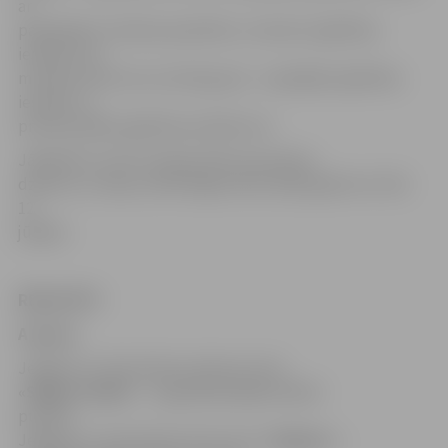
ar
padziļinātu mūzikas apmācību, interešu izglītības
iestāžu kori,
mūzikas skolu kori, bet B grupā – vispārējās izglītības
iestāžu un
profesionālās izglītības iestāžu kori.
Jāpiebilst, ka XII Latvijas Skolu jaunatnes
dziesmu un deju svētki Rīgā notiks 2020. gadā no 6. līdz
12.
jūlijam.
REZULTĀTI
A grupa
Jelgavas 4. vidusskolas meiteņu koris
«Spīgo studija»
– augstākā pakāpe (46,16
punkti)
Jelgavas 4. vidusskolas zēnu koris
«Spīguņi»
–