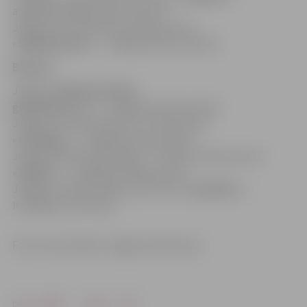
augstākā pakāpe (45,72 punkti)
Jelgavas 4. vidusskolas meiteņu koris
«Spīgmeitiņas»
– I pakāpe (44,72 punkti)
B grupa
Jelgavas
Spīdolas Valsts
ģimnāzijas
koris – I pakāpe (43,75 punkti)
Jelgavas 4. sākumskolas 4.–6. klašu koris
«Gundega»
– I pakāpe (42,16 punkti)
Jelgavas Valsts ģimnāzijas 7.–9. klašu meiteņu koris
«Skaliņi»
– II pakāpe (39,58 punkti)
Jelgavas 4. sākumskolas zēnu koris
«Sprīdītis»
–
II pakāpe (37 punkti)
Foto: Ivars Veiliņš/«Jelgavas Vēstnesis»
Drukāt
Dalīties