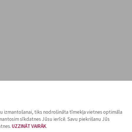
ņu izmantošanai, tiks nodrošināta tīmekļa vietnes optimāla
zmantosim sīkdatnes Jūsu ierīcē. Savu piekrišanu Jūs
atnes.
UZZINĀT VAIRĀK
.