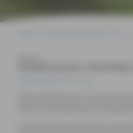
Sākumlapa
Portāla “Jelgavas Vēstnesis” arhīvs
Video
A
Klausīties
Aizvadīts koncerts «Pareizticīgo
Portāla “Jelgavas Vēstnesis” arhīvs
Video
Nedēļas nogalē Jelgavas kultūras namā aizvadīts konce
bija ieradies sveikt arī Rīgas un visas Latvijas metropo
lai miers un saticība pasaulē valdītu ne vien šajā laik
Koncertā muzicēja Jelgavas Bezvainīgās Jaunavas Mar