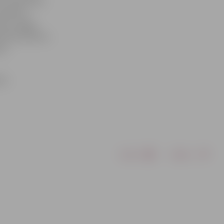
u un jauniešu
olektīvs
esā», Rīgas
ris Bumbieris,
ena
atu
Drukāt
Dalīties