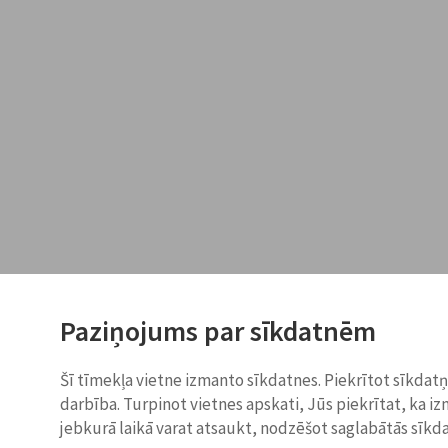
Paziņojums par sīkdatnēm
Šī tīmekļa vietne izmanto sīkdatnes. Piekrītot sīkdat
darbība. Turpinot vietnes apskati, Jūs piekrītat, ka i
jebkurā laikā varat atsaukt, nodzēšot saglabātās sīkd