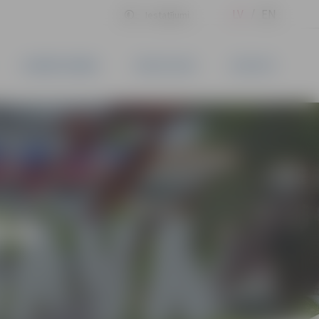
LV
EN
Iestatījumi
UZŅĒMĒJDARBĪBA
PAKALPOJUMI
KONTAKTI
ĪVS