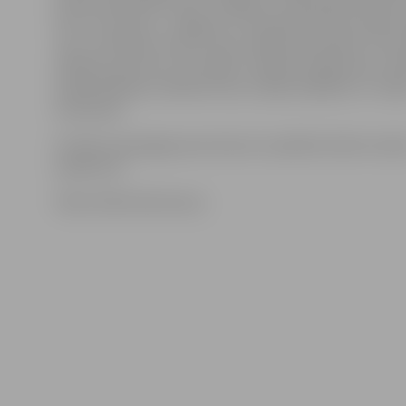
katoļu katedrāles koris, Jelgavas 2. pamatskolas bērn
koris «Zvonņica», Jelgavas 5. vidusskolas bērnu deju k
«Ija», Ozolnieku tautas nama vokālais ansamblis «Proc
Skolēnu pils koris «Accolada», Madara Fogelmane, And
Endijs Rožkalns, Meilina Čena, Sofija Gridjuško un Jeļ
Kravčenko.
Portāls www.jelgavasvestnesis.lv piedāvā nelielu iesk
pasākumā.
Video: Māris Martinsons