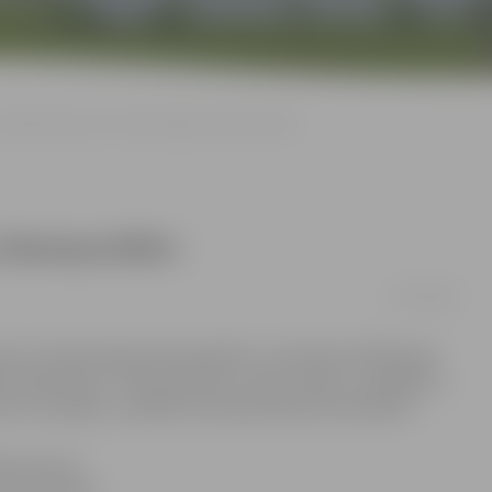
izvadīts koncerts «Pareizticīgo Ziemassvētki»
 Ziemassvētki»
15/01/2018
rts «Pareizticīgo Ziemassvētki», kurā šoreiz klātesošos
līts Aleksandrs. «Ziemassvētki ir miera svētki, un gribētos,
ā, bet visu gadu,» pasākuma ieskaņā sacīja metropolīts.
ijas Romas