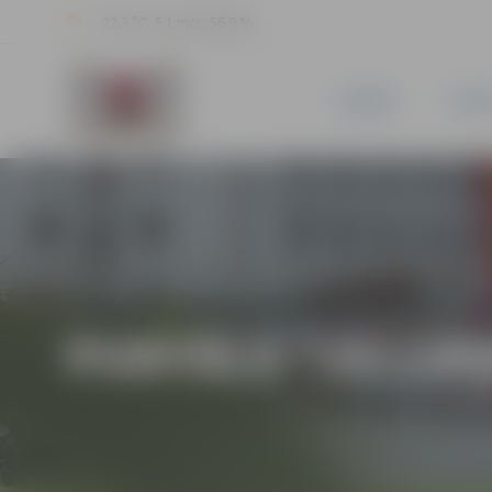
22.3 °C, 5.1 m/s, 56.9 %
JAUNUMI
PILSĒ
PORTĀLA “JELGAV