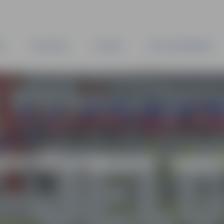
TA
PAŠVALDĪBA
IESTĀDES
KAPITĀLSABIEDRĪBAS
AS VĒSTNESIS” ARH