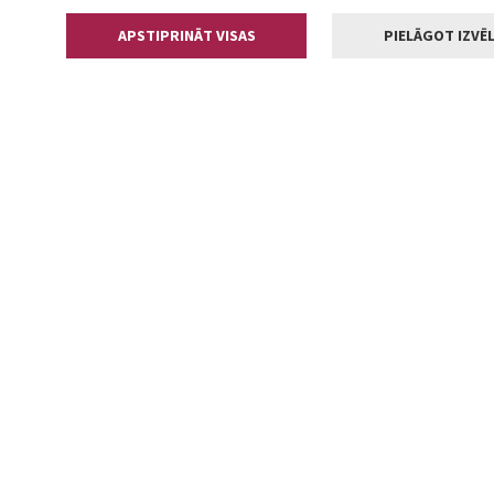
APSTIPRINĀT VISAS
PIELĀGOT IZVĒL
Kontakti
Jelgavas valstp
Lielā iela 11
+371 630055
pasts@jelga
2002-2026 jelgava.lv