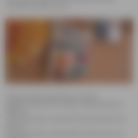
tehniskās jaunrades pulciņā.
Jelgavas pilsētas pašvaldības pirmsskolas
izglītības iestāde (PPII) «Vārpiņa» meklē pirmsskolas
izglītības
mūzikas skolotāju, kura galvenie darba pienākumi būs
plānot un
organizēt mūzikas rotaļnodarbības telpās, kā arī citus