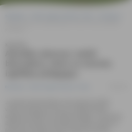
Sākumlapa
Portāla “Jelgavas Vēstnesis” arhīvs
Ekonomika
Aktuālās vakances: meklē bērnudārzu, skolu un interešu izglītības
pedagogus
Klausīties
Aktuālās vakances: meklē
bērnudārzu, skolu un interešu
izglītības pedagogus
10/04/2019
Ekonomika
Portāla “Jelgavas Vēstnesis” arhīvs
Jaunākais Nodarbinātības valsts aģentūras (NVA)
vakanču apkopojums liecina, ka vairākās pilsētas
izglītības iestādēs tiek meklēti pedagogi – pirmsskolas
izglītības skolotāji, matemātikas, latviešu valodas un
literatūras skolotājs, interešu izglītības skolotājs