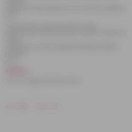
izglītības
programmā. Tāpat pieejamas arī citas vakances izglītības
jomā.
Savukārt bērnu un jauniešu centrs «Junda»
meklē mākslas terapijas speciālistu darbam ar bērniem ar
īpašām
vajadzībām un interešu izglītības skolotāju tehniskās
jaunrades
jomā.
VAKANCES
Foto: no «Jelgavas Vēstneša» arhīva
Drukāt
Dalīties