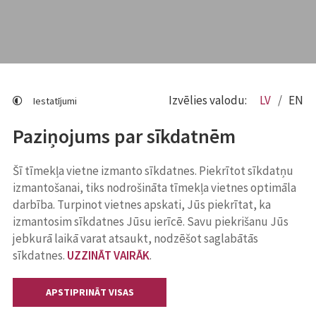
Izvēlies valodu:
LV
EN
Iestatījumi
Paziņojums par sīkdatnēm
Šī tīmekļa vietne izmanto sīkdatnes. Piekrītot sīkdatņu
izmantošanai, tiks nodrošināta tīmekļa vietnes optimāla
darbība. Turpinot vietnes apskati, Jūs piekrītat, ka
izmantosim sīkdatnes Jūsu ierīcē. Savu piekrišanu Jūs
jebkurā laikā varat atsaukt, nodzēšot saglabātās
sīkdatnes.
UZZINĀT VAIRĀK
.
APSTIPRINĀT VISAS