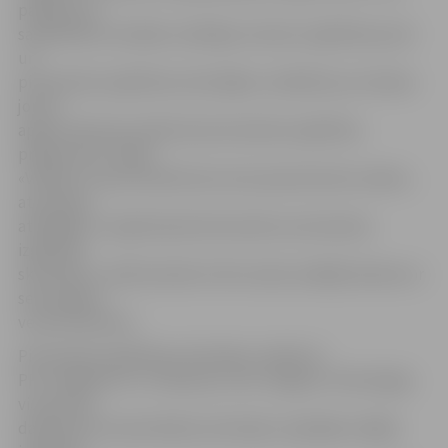
pasākumus
sadarbībā ar iestādes vadītājas vietnieci izglītības jomā
un
pirmsskolas izglītības skolotājām, atbildēt par mūzikas
jomas
apguvi bērniem atbilstoši pirmsskolas izglītības
programmai. Tāpat
«Vārpiņa» savam kolektīvam aicina pievienoties radošu,
atsaucīgu,
atbildīgu un izglītošanā ieinteresētu pirmsskolas
izglītības
skolotāju uz 0,85 slodzēm (34 stundas nedēļā) darbam ar
sešus gadus
veciem bērniem.
Pirmsskolas izglītības skolotājus meklē arī
PPII «Kāpēcīši» un «Pasaciņa», bet Jelgavas Tehnoloģiju
vidusskola
darbā aicina matemātikas skolotāju vispārējās vidējās