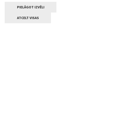
PIELĀGOT IZVĒLI
ATCELT VISAS
Kontakti
Jelgavas valstpilsētas pašvaldība
Lielā iela 11, Jelgava, LV-3001
+371 63005522
pasts@jelgava.lv
Klientu apkalpošana