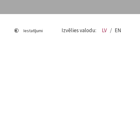
Izvēlies valodu:
LV
EN
Iestatījumi
Lapas karte
Viegli lasīt