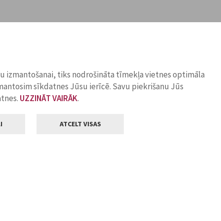
ņu izmantošanai, tiks nodrošināta tīmekļa vietnes optimāla
zmantosim sīkdatnes Jūsu ierīcē. Savu piekrišanu Jūs
atnes.
UZZINĀT VAIRĀK
.
I
ATCELT VISAS
Klientu apkalpošana
ilsētas pašvaldība
Darba laiks