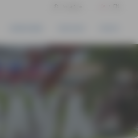
LV
EN
Iestatījumi
UZŅĒMĒJDARBĪBA
PAKALPOJUMI
KONTAKTI