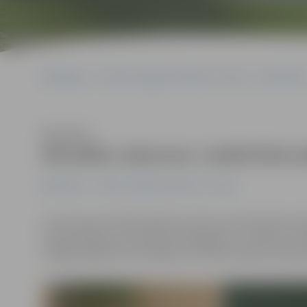
Sākumlapa
Portāla “Jelgavas Vēstnesis” arhīvs
Ekonomika
Klausīties
Aktuālās vakances: meklē bērn
Ekonomika
Portāla “Jelgavas Vēstnesis” arhīvs
Lai arī jaunais mācību gads jau sācies, vēl joprojām va
tiek piedāvāts pirmsskolas pedagogiem, mūzikas skolo
vidējās izglītības skolotājiem, liecina jaunākais Nod