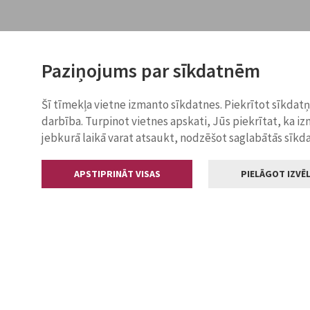
Paziņojums par sīkdatnēm
Šī tīmekļa vietne izmanto sīkdatnes. Piekrītot sīkdat
darbība. Turpinot vietnes apskati, Jūs piekrītat, ka i
jebkurā laikā varat atsaukt, nodzēšot saglabātās sīkd
APSTIPRINĀT VISAS
PIELĀGOT IZVĒL
Kontakti
Jelgavas valstp