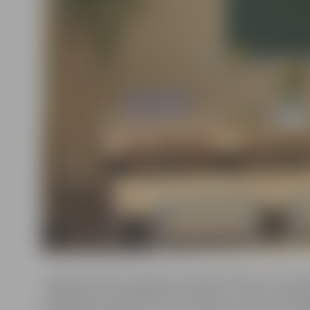
Jelgavas pilsētas Izglītības pārvalde šobrīd aicina dar
vispārējās pamatizglītības skolotājus un divus vispārēj