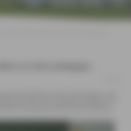
Aktuālās vakances: meklē bērnudārzu un skolu pedagogus
udārzu un skolu pedagogus
05/09/2018
irākās pilsētas izglītības iestādes meklē pedagogi – darbs
tājam bērnudārzā, kā arī vispārējās pamatizglītības un
arbinātības valsts aģentūras (NVA) vakanču apkopojums.