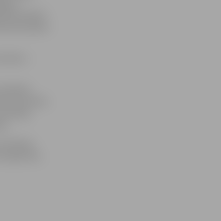
lgavas
js bērnudārzā
lis bērnudārzā
olnieku –
 pilsētas
ami būvnieki,
ontētāji,
ji.
iesmīļiem,
ma aģentam,