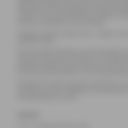
izglītības skolotājus, kā arī sākumskolas skolotāju Je
Tehnoloģiju vidusskolā. Vajadzīgs arī mūzikas skolotā
«Vārpiņa», sporta treneris bērnudārzā «Kāpēcīši», auk
«Pasaciņa» un izglītības un skolu psihologs.
Pedagogus meklē arī tuvāko novadu – Jelgavas un Oz
izglītības iestādes.
Pēc NVA sniegtās informācijas, darbs tiek piedāvāts arī
ražošanas un būvniecības uzņēmumos. Tiem nepiecieš
krāsotāji, betonētāji, namdari, elektriķi, cauruļvadu m
ēku konstrukciju būvinženieri un citu profesiju pārstāv
Piedāvājumā arī vakances pavāriem, konditoriem un v
pastniekam, šuvējam, marķētājam, nekustamā īpašu
veterinārfeldšerim un citiem.
VAKANCES
Foto: no «Jelgavas Vēstneša» arhīva