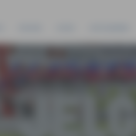
TA
PAŠVALDĪBA
IESTĀDES
KAPITĀLSABIEDRĪBAS