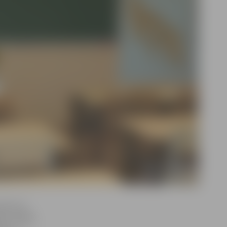
bā divus
ās vidējās