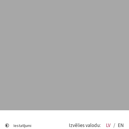
Izvēlies valodu:
LV
EN
Iestatījumi