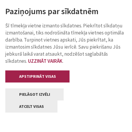
Paziņojums par sīkdatnēm
Šī tīmekļa vietne izmanto sīkdatnes. Piekrītot sīkdatņu
izmantošanai, tiks nodrošināta tīmekļa vietnes optimāla
darbība. Turpinot vietnes apskati, Jūs piekrītat, ka
izmantosim sīkdatnes Jūsu ierīcē. Savu piekrišanu Jūs
jebkurā laikā varat atsaukt, nodzēšot saglabātās
sīkdatnes.
UZZINĀT VAIRĀK
.
APSTIPRINĀT VISAS
PIELĀGOT IZVĒLI
ATCELT VISAS