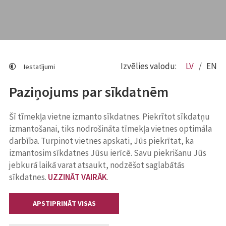
Izvēlies valodu:
LV
EN
Iestatījumi
Paziņojums par sīkdatnēm
Šī tīmekļa vietne izmanto sīkdatnes. Piekrītot sīkdatņu
izmantošanai, tiks nodrošināta tīmekļa vietnes optimāla
darbība. Turpinot vietnes apskati, Jūs piekrītat, ka
izmantosim sīkdatnes Jūsu ierīcē. Savu piekrišanu Jūs
jebkurā laikā varat atsaukt, nodzēšot saglabātās
sīkdatnes.
UZZINĀT VAIRĀK
.
APSTIPRINĀT VISAS