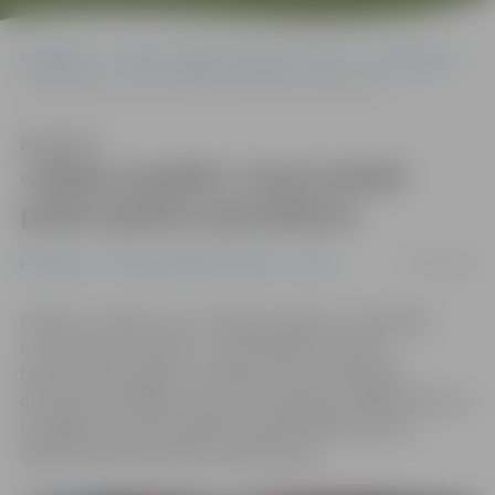
Sākumlapa
Portāla “Jelgavas Vēstnesis” arhīvs
Ekonomika
«Alejas projekti» aicina darbā plaša spektra speciālistus
Klausīties
«Alejas projekti» aicina darbā
plaša spektra speciālistus
06/02/2019
Ekonomika
Portāla “Jelgavas Vēstnesis” arhīvs
Pilsētas uzņēmums SIA «Alejas projekti» izsludinājis
uzreiz piecas vakances – komandā tiek aicināti
būvniecības projektu vadītājs, sēklu audzēšanas
dārznieks, tāmētājs, ainavu būvtehniķis, daiļdārznieks un
bruģētājs, liecina jaunākais Nodarbinātības valsts
aģentūras (NVA) vakanču apkopojums.