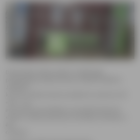
Darba devēja «Alejas projekti» norādītā alga
piedāvātajās pozīcijās svārstās no 1000 līdz 1800 eiro.
Jāpiebilst,
ka uzreiz vairākas vakances piedāvā arī uzņēmums SIA
«Etic» – tas
aicina darbā automehāniķi un autoelektriķi. Bet SIA
«Ekspro» meklē sausās būves montētāju, krāsotāju un
ēku
celtnieku.