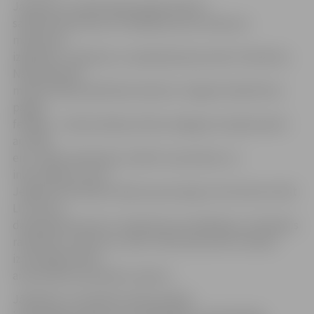
Jāpiebilst, ka NVA apkopotajā vakanču
sarakstā pieteiktas arī dažādas jaunas vakances
medicīnas,
izglītības, ražošanas un apkalpošanas jomās. Piemēram,
Neatliekamās
medicīniskās palīdzības dienests Jelgavā meklē ārsta
palīgu
feldšeri – darba devēja solītais atalgojums šajā amatā ir
ap 1300
eiro. Tāpat darbinieku meklē Jaunsardzes un
informācijas centrs –
Jelgavā izsludināta vakance jaunsargu instruktoram. Bet
LLU aicina
darbā grāmatvedi ar trešā līmeņa kvalifikāciju. Vienlaikus
ražošanas uzņēmums «AKG Thermotechnik Lettland»
izsludinājis darba
aizsardzības speciālista vakanci.
Jāpiebilst, ka pilsētas darba ņēmēji