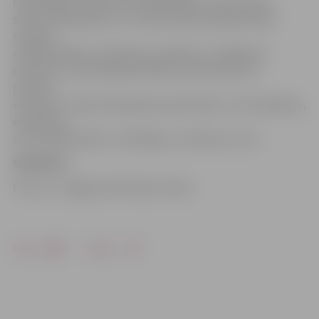
izsludinājuši vakances arī ēdināšanas, būvniecības,
skaistumkopšanas un IT jomās. Darba ņēmēji meklē
sociālos
rehabilitētājus, psihologus, grafikas un mājaslapu
dizainerus, informācijas sistēmu administratoru,
pavārus,
viesmīļus, skaistumkopšanas speciālistus un kosmētiķus,
elektriķus,
autoatslēdzniekus, mūrētājus un daudzus citus.
VAKANCES
Foto: no «Jelgavas Vēstneša» arhīva
Drukāt
Dalīties