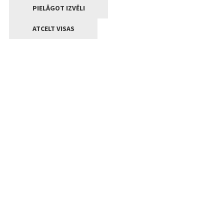
PIELĀGOT IZVĒLI
ATCELT VISAS
Kontakti
Jelgavas valstpilsētas pašvaldība
Lielā iela 11, Jelgava, LV-3001
+371 63005522
pasts@jelgava.lv
Klientu apkalpošana