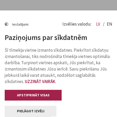
Izvēlies valodu:
LV
EN
Iestatījumi
Paziņojums par sīkdatnēm
Šī tīmekļa vietne izmanto sīkdatnes. Piekrītot sīkdatņu
izmantošanai, tiks nodrošināta tīmekļa vietnes optimāla
darbība. Turpinot vietnes apskati, Jūs piekrītat, ka
izmantosim sīkdatnes Jūsu ierīcē. Savu piekrišanu Jūs
jebkurā laikā varat atsaukt, nodzēšot saglabātās
sīkdatnes.
UZZINĀT VAIRĀK
.
APSTIPRINĀT VISAS
PIELĀGOT IZVĒLI