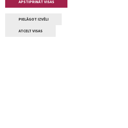
APSTIPRINĀT VISAS
PIELĀGOT IZVĒLI
ATCELT VISAS
Kontakti
Jelgavas valstpilsētas pašvaldība
Lielā iela 11, Jelgava, LV-3001
+371 63005522
pasts@jelgava.lv