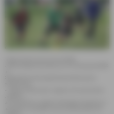
Jelgavas Sporta servisa centra vadītāja
vietniece Maija Actiņa stāsta, ka 4. un 5. klašu grupā (2008.
un
2009. gadā dzimušie) šogad bija pārstāvētas piecas
pilsētas skolas
– Jelgavas 4. sākumskola, Jelgavas Centra pamatskola,
Jelgavas 4.
un 6. vidusskola un Jelgavas Tehnoloģiju vidusskola. Lai
noskaidrotu uzvarētājus, skolu komandas spēles ZOC