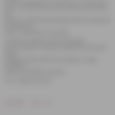
četrās vecuma grupās: 4. un 5. klase, 6. un 7. klase, 8. un 9.
klase un vidusskola. Katra skola, piedaloties sacensībās,
krāj
punktus un mācību gada noslēgumā katrā vecuma grupā
tiks apbalvotas
skolas – kopvērtējuma uzvarētājas.
Jānorāda, ka Jelgavas skolēnu spartakiādes
viens no mērķiem ir noskaidrot labākās skolu komandas
dalībai
Zemgales reģiona skolēnu sporta spēļu un Latvijas
Republikas
skolēnu spartakiādes sacensībās.
Foto: «Jelgavas Vēstnesis»
Drukāt
Dalīties