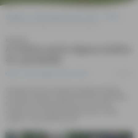
Sākumlapa
Portāla “Jelgavas Vēstnesis” arhīvs
Futbols
Ar futbolu startē Jelgavas skolēnu 49. spartakiāde
Klausīties
Ar futbolu startē Jelgavas skolēnu
49. spartakiāde
12/09/2019
Futbols
Portāla “Jelgavas Vēstnesis” arhīvs
Šonedēļ ar futbola sacensībām Zemgales Olimpiskā
centrā (ZOC) sākusies Jelgavas 49. skolēnu spartakiāde.
Pirmie laukumā tikās pilsētas skolu 4. un 5. klašu
audzēkņi. Uzvaru šajā grupā, tāpat kā pērn, izcīnīja
Jelgavas 4. vidusskolas komanda.