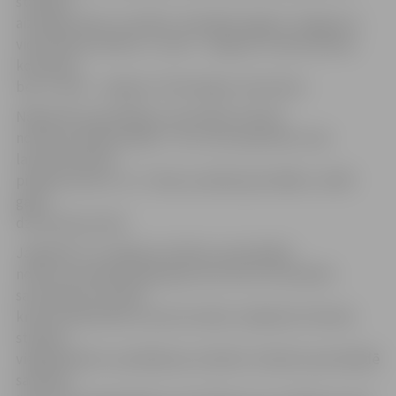
stadionā
aizvadīja vakar un šodien. Stiprākie šogad ir Jelgavas 4.
vidusskolas skolēni, 2. vietā – Jelgavas 4. sākumskolas
komanda,
bet 3. vietā – Jelgavas Tehnoloģiju vidusskola.
Nākamās spartakiādes sacensības futbolā
notiks jau nākamnedēļ – 19. un 20. septembrī, kad
laukumā tiksies
pilsētas skolu 6. un 7. klašu audzēkņi jeb 2006. un 2007.
gadā
dzimušie jaunieši.
Jāpiebilst, ka Jelgavas skolēnu spartakiāde
notiks visa mācību gada garumā, skolu komandām
sacenšoties futbolā,
krosā, basketbolā, tautas bumbā, volejbolā, florbolā,
stafetē,
vieglatlētikā un peldēšanas stafetēs. Skolēni spartakiādē
sacenšas