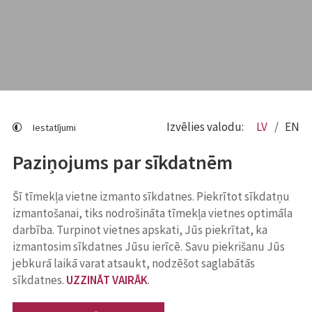
Izvēlies valodu:
LV
EN
Iestatījumi
Paziņojums par sīkdatnēm
Šī tīmekļa vietne izmanto sīkdatnes. Piekrītot sīkdatņu
izmantošanai, tiks nodrošināta tīmekļa vietnes optimāla
darbība. Turpinot vietnes apskati, Jūs piekrītat, ka
izmantosim sīkdatnes Jūsu ierīcē. Savu piekrišanu Jūs
jebkurā laikā varat atsaukt, nodzēšot saglabātās
sīkdatnes.
UZZINĀT VAIRĀK
.