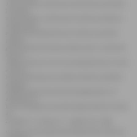
Jumis» pārstāve Jekaterina Černobrovaja. Viņa skaidro,
ka saskaņā
ar jauno kārtību, uzņēmumiem uzņēmuma ienākuma
nodokļa (UIN)
atskaite šobrīd jāiesniedz katru mēnesi, kas būtiski
palielina
grāmatvedības kārtošanai atvēlamo laiku. To īpaši izjūt
mazie un
vidējie uzņēmumi, kuros nav štata grāmatveža un nereti
ar finanšu
lietām nodarbojas pats vadītājs. Kvalificētu palīdzību
iespējams
meklēt jaunajā vietnē. Šobrīd katalogā iekļauts 171
dalībnieks, no
kuriem 24 apkalpo visā Latvijā, 28 galvenokārt Kurzemē,
46 –
Zemgalē, 47 – Vidzemē, 17 – Latgalē un 62 – Rīgā.
«Nodokļu reformas gaitā nepilna gada laikā uzņēmumi