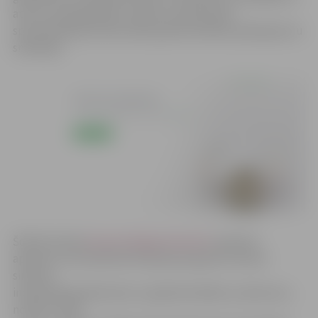
atrast sev ģeogrāfiski tuvāko vai atbilstošas
specializācijas profesionālu grāmatvedības pakalpojumu
sniedzēju.
Šobrīd vietnē
www.atrodigramatvedi.lv
ievietoti
apraksti un kontaktinformācija par gandrīz diviem
simtiem
individuālo grāmatvežu un grāmatvedības uzņēmumu,
norāda «Tilde