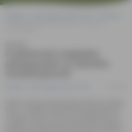
Sākumlapa
Portāla “Jelgavas Vēstnesis” arhīvs
Ekonomika
Ar grāmatvežu sniegtajiem pakalpojumiem var iepazīties
interaktīvajā kartē
Klausīties
Ar grāmatvežu sniegtajiem
pakalpojumiem var iepazīties
interaktīvajā kartē
24/08/2018
Ekonomika
Portāla “Jelgavas Vēstnesis” arhīvs
Nodokļu reformas ieviestās izmaiņas skārušas uzņēmēju
darbu – ar dažādām neskaidrībām sastopas īpaši mazie
un vidējie uzņēmumi, kuros nav štata grāmatvedis. Lai
atvieglotu uzņēmumu darbu pārmaiņu laikā, izveidota
grāmatvežu interaktīvā karte, kurā ikviens uzņēmējs var