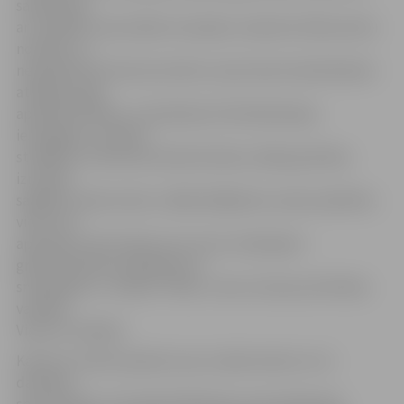
saskārušies
ar vairākām izaicinošām izmaiņām, ieskaitot diferencētu
nodokļu un
neapliekamā minimuma likmi, teju katram darbiniekam
atšķirīgu algu
aprēķina kārtību un ikmēneša UIN deklarācijas
iesniegšanu. Ikdienā
strādājot ar klientiem bieži dzirdam, kādas grūtības
izmaiņas
sagādā uzņēmumiem, tādēļ vēlējāmies viņiem palīdzēt,
vienuviet
apkopojot informāciju par mums zināmajiem
grāmatvedības pakalpojumu
sniedzējiem,» norāda «Tildes Jumis» biznesa attīstības
vadītājs
Viesturs Slaidiņš.
Kartē var izlasīt aprakstu par uzņēmumiem un to
darbības
specializāciju. Visvairāk dalībnieku specializējušies