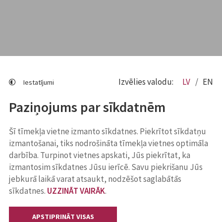
Izvēlies valodu:
LV
EN
Iestatījumi
Paziņojums par sīkdatnēm
Šī tīmekļa vietne izmanto sīkdatnes. Piekrītot sīkdatņu
izmantošanai, tiks nodrošināta tīmekļa vietnes optimāla
darbība. Turpinot vietnes apskati, Jūs piekrītat, ka
izmantosim sīkdatnes Jūsu ierīcē. Savu piekrišanu Jūs
jebkurā laikā varat atsaukt, nodzēšot saglabātās
sīkdatnes.
UZZINĀT VAIRĀK
.
APSTIPRINĀT VISAS