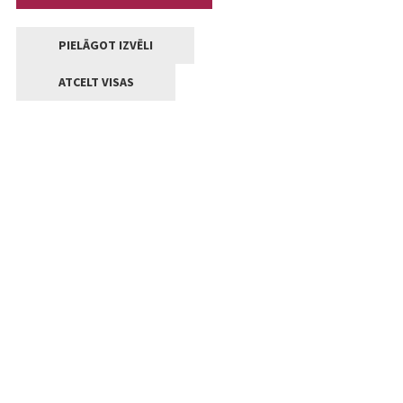
PIELĀGOT IZVĒLI
ATCELT VISAS
Kontakti
Jelgavas valstpilsētas pašvaldība
Lielā iela 11, Jelgava, LV-3001
+371 63005522
pasts@jelgava.lv