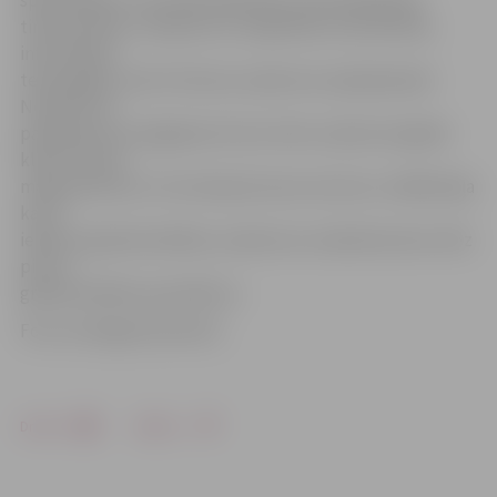
tirdzniecības, transporta un loģistikas, būvniecības,
informācijas
tehnoloģiju, kā arī tūrisma uzņēmumu apkalpošanā.
Norādīta arī
pakalpojuma sniegšanas forma. Vieni uzņēmumi glabā
klientu datus
mākoņkrātuvē, citi izvietojuši savos serveros. Lielākā daļa
kartē
iekļauto grāmatvedības uzņēmumu nodarbina divus līdz
piecus
grāmatvedības speciālistus.
Foto: atrodigramatvedi.lv
Drukāt
Dalīties