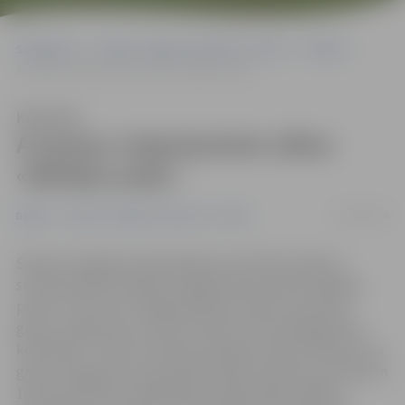
Sākumlapa
Portāla “Jelgavas Vēstnesis” arhīvs
Dažādi
Ar grupu vingrojumiem sākas «Baltijas puķe»
Klausīties
Ar grupu vingrojumiem sākas
«Baltijas puķe»
23/02/2018
Dažādi
Portāla “Jelgavas Vēstnesis” arhīvs
Šodien Zemgales Olimpiskajā centrā (ZOC) sākas 9.
starptautiskais mākslas vingrošanas festivāls «Baltijas
puķe». Pirmo reizi Jelgavā šodien notiek sacensības
grupu vingrojumos, kurās startē arī četras jelgavnieču
komandas – katra ar diviem priekšnesumiem. Plānots, ka
grupu vingrojumu sacensības šodien notiks līdz pulksten
16, bet pulksten 16.40 sāksies individuālās mākslas