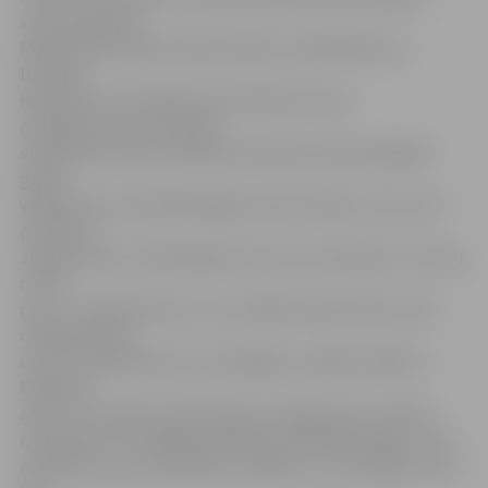
vecas meitenes
Reičela Rozentāle, Eleonora Brice, Sofija Belousa,
Damiana
Karkoviča un Eva Belozuba. Meitenes savos
priekšnesumos izmantoja
vingrošanas riņķus. Meitenes februāra vidū piedalījās
grupu
vingrojumu sacensībās Rīgā, kurās izcīnīja 1. vietu, bet
par startu
Jelgavā saka: «Tā līdz galam mums viss nesanāca. Tie riņķi
muka
prom.» «Neskatoties uz to, ka kāds riņķis nokrita, mēs
nepadevāmies
un savu priekšnesumu turpinājām,» piebilst Reičela.
Meitenes
atzīst, ka viņām ļoti patīk grupu vingrojumi, jo skaisti
izskatoties, ka vairākas meitenes vienlaicīgi vingro. Taču
nenoliedz, ka arī atbildība ir lielāka, jo tu nevingro viena,