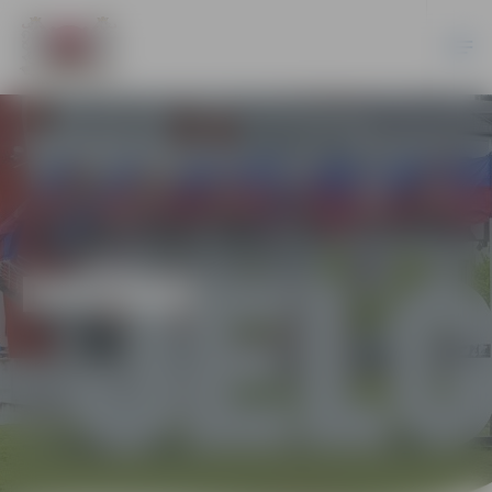
DAŽĀDI