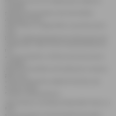
iekļautas pirmo reizi. No Jelgavas grupu vingrojumu
sacensībās
piedalās četras komandas, kurās startē mākslas
vingrotājas no kluba
«Baltic Flower» un Jelgavas Bērnu un jaunatnes sporta
skolas
(BJSS). Lielākajai daļai jelgavnieču šis bija pirmais starts
«Baltijas puķē». «Šķiet, ka mums izdevās priekšnesums,
taču
uztraukums bija liels,» tūlīt pēc starta atzina viena no
jaunākajām
jelgavnieču komandām, kurā startēja sešus un septiņus
gadus vecas
meitenes Daša Veselova, Angelīna Čeremišina, Lada
Smirnova, Violeta
Serpeiko un Milana Fjodorova.
Tāpat tiesnešus un skatītājus priecēja «Baltic Flower» un
BJSS
meiteņu komanda, kurā apvienojušās deviņus gadus