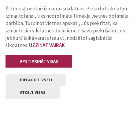
Šī tīmekļa vietne izmanto sīkdatnes. Piekrītot sīkdatņu
izmantošanai, tiks nodrošināta tīmekļa vietnes optimāla
darbība. Turpinot vietnes apskati, Jūs piekrītat, ka
izmantosim sīkdatnes Jūsu ierīcē. Savu piekrišanu Jūs
jebkurā laikā varat atsaukt, nodzēšot saglabātās
sīkdatnes.
UZZINĀT VAIRĀK
.
APSTIPRINĀT VISAS
PIELĀGOT IZVĒLI
ATCELT VISAS