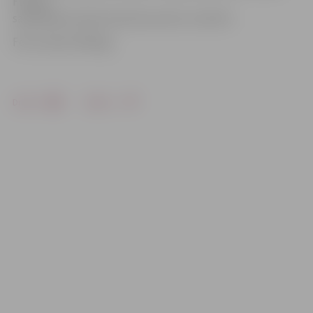
Flower»
sadarbībā ar Sporta Servisa centru un BJSS.
Foto: Santis Zībergs
Drukāt
Dalīties