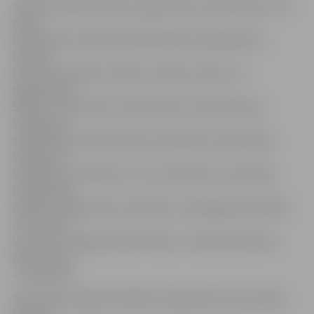
Starptautiskās mākslas vingrošanas sacensības ZOC trīs
dienu
laikā pulcēs vairāk nekā 500 mākslas vingrotājas no
Latvijas,
Lietuvas, Krievijas, Polijas, Somijas, Šveices un
Kirgizstānas.
Šodien, 23. februārī, līdz pulksten 16 notiks grupu
vingrojumu
sacensības, kurām pulksten 16.40 sekos individuālie
vingrojumi.
Sestdien un svētdien, 24. un 25. februārī, turpināsies
individuālās
mākslas vingrošanas sacensības 17 kategorijās atkarībā
no meiteņu
vecuma un sagatavotības līmeņa. Sacensību sākums
abas dienas
– pulksten 9.
Sacensības organizē mākslas vingrošanas klubs «Baltic