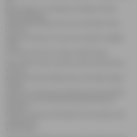
bet
gan komandā, un no kopdarba ir atkarīgs rezultāts.
«Mums pašām gan
vairāk patīk priekšnesumi, kuros izmantojam lentes,
taču arī ar
riņķiem ir interesanti. Tik vien, ka ar riņķiem ir sāpīgāk,
nezini,
pa kurieni tas krītot tev trāpīs,» piebilst Sofija.
Kluba «Baltic Flower» meiteņu trenere Evelīna Mizūne
atzīst, ka
abas šīs komandas «Baltijas puķē» savās mājās Jelgavā
startēja
pirmo reizi. «Stress liels, jo zāle liela, tevi vēro tiesneši,
publika, taču tā ir neatsverama pieredze katrai no
meitenēm.
Protams, vienmēr var būt labāk, taču man patika,» pēc
priekšnesuma
atzina trenere.