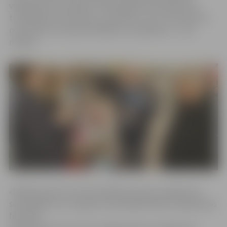
vingrošanas sacensības. Individuālās sacensības ZOC
turpināsies arī sestdien un svētdien, 24. un 25. februārī,
no pulksten 9. Ieeja skatītājiem uz pasākumu – bez
maksas.
«Baltijas puķe» šorīt tika atklāta ar grupu vingrojumu
sacensībām, kas Jelgavā notiekošajā mākslas vingrošanas
festivālā