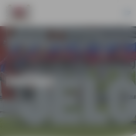
DAŽĀDI