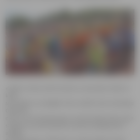
«Šodien ir diena, kad kustamies un sportojam vairāk, lai
kļūtu
sportiskāki un veselīgāki. Gribu novēlēt visiem veiksmīgu
Olimpisko
dienu, un lai olimpiskais gars, kas katrā mājo, kļūst arvien
stiprāks! Lai varam lepoties ar saviem sasniegumiem!»
atklājot