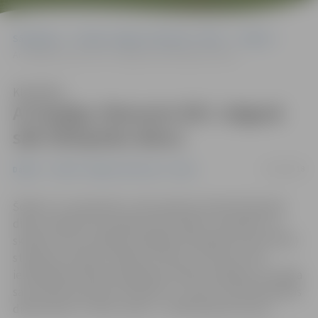
Sākumlapa
Portāla “Jelgavas Vēstnesis” arhīvs
Dažādi
Ar kopīgu rītarosmi ZOC Jelgavā sāk Olimpisko dienu
Klausīties
Ar kopīgu rītarosmi ZOC Jelgavā
sāk Olimpisko dienu
21/09/2018
Dažādi
Portāla “Jelgavas Vēstnesis” arhīvs
Šodien, 21. septembrī, visā Latvijā norisinās Olimpiskā
diena. Vairāki simti pilsētas bērnudārzu audzēkņu un
skolēnu šorīt pulcējās Zemgales Olimpiskā centra (ZOC)
stadionā, lai dienu iesāktu ar aktīvu rītarosmi. Pēc
iesildīšanās pilsētas izglītības iestāžu audzēkņi turpināja
sacensības komandu stafetēs un, ņemot vērā Olimpiskās
dienas devīzi «Teniss vieno!», tuvāk iepazina tenisu.