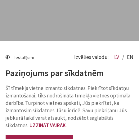
Izvēlies valodu:
LV
EN
Iestatījumi
Paziņojums par sīkdatnēm
Šī tīmekļa vietne izmanto sīkdatnes. Piekrītot sīkdatņu
izmantošanai, tiks nodrošināta tīmekļa vietnes optimāla
darbība. Turpinot vietnes apskati, Jūs piekrītat, ka
izmantosim sīkdatnes Jūsu ierīcē. Savu piekrišanu Jūs
jebkurā laikā varat atsaukt, nodzēšot saglabātās
sīkdatnes.
UZZINĀT VAIRĀK
.