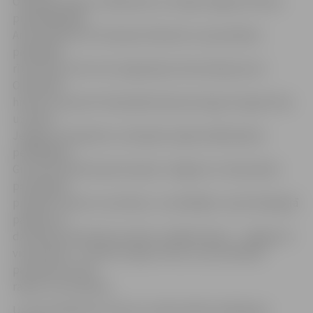
Olimpisko dienu, klātesošos uzrunāja Jelgavas domes
priekšsēdētājs
Andris Rāviņš, kurš kopā ar bērniem un jauniešiem
piedalījās
rītarosmē. Pirms rīta vingrošanas tika atskaņota arī
Olimpiskā
himna un pacelts Olimpiskās dienas karogs. Šis gods tika
uzticēts
Jelgavas olimpietim, olimpisko spēļu dalībniekam
peldētājam
Guntaram Deičmanam kopā ar Jelgavas 4. vidusskolas
pērnā gada
projekta «Sporto visa klase» uzvarētājiem. Sportiskā garā
pasākumā
dzimšanas dienā tika sveikts tuvākās skolas – Jelgavas 4.
vidusskolas – direktors Agris Celms, kuram dāvanā
pasniedza tenisa
raketi un bumbiņas.
Uz rīta vingrošanu ZOC jau tradicionāli pulcējās gan