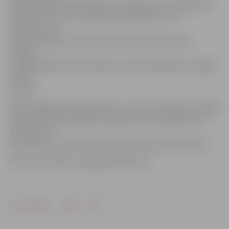
līdz ZOC bija mērojuši kājām, iesildoties rīta vingrošanai.
«Bērniem katru rītu kopā ar audzinātāju ir rīta
vingrošana, lai
iegūtu enerģiju visai dienai, bet šodien tā izvērtās
mazliet
citādāka. Bērniem ļoti patika,» stāsta «Pīlādzīša» vadītāja
Marina
Stunža.
Pēc kopīgās rīta vingrošanas 4.–12. klašu skolēni turpināja
dalību Olimpiskās dienas 10×60 metru pretstafetē un
4×100 metru
apļa stafetē, kā arī citās stafetēs ar tenisa elementiem.
Foto: Ivars Veiliņš/«Jelgavas Vēstnesis»
Drukāt
Dalīties