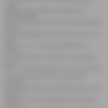
tuvāko
izglītības iestāžu audzēkņi, gan arī pārējo skolu
komandas. Lielākā
daļa uzrunāto skolēnu atzīst, ka ar rīta vingrošanu grēko,
tā vietā
izvēloties ilgāk pagulēt pirms skolas, taču uzsver, ka ar
sportu
ikdienā ir uz «tu». Cits trenējas vieglatlētikā, cits –
futbolā,
cits – hokejā, vēl kāds – basketbolā, cits nodarbojas ar
jāšanas
sportu, cits apmeklē dejošanu un arī tur var izkustēties.
«Esmu sākusi vingrot no rītiem un vakarā. Vēlos
iemācīties
uztaisīt špagatu, tāpēc ir nepieciešams staipīties,» saka
Jelgavas
4. vidusskolas 9. klases audzēkne Beate, kura ikdienā
trenējas arī