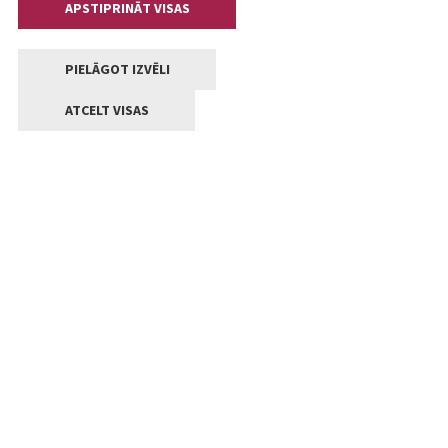
APSTIPRINĀT VISAS
PIELĀGOT IZVĒLI
ATCELT VISAS
Kontakti
Jelgavas valstpilsētas pašvaldība
Lielā iela 11, Jelgava, LV-3001
+371 63005522
pasts@jelgava.lv