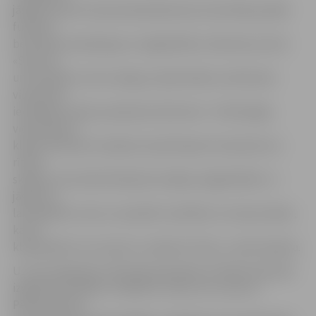
jāšanas sportā. Viņas klasesbiedrenes Anna Marija spēlē
futbolu,
bet Karīna nodarbojas ar vieglatlētiku. Meitenes atzīst:
«Sportot
un kustēties ir ļoti svarīgi, jo īpaši šodien, kad daudz
vienaudžu
ievērojamu laiku pavada pie datoriem.» Tehnoloģiju
vidusskolas 7.
klases skolniece Sņežana vasarā kopā ar draudzeni no
rītiem
skrējusi, bet šobrīd ikdienā trenējas vieglatlētikā. «Ir
jāsporto,
lai nepaliktu resns, tas palīdz veselībai un man jau šķiet,
ka tie
klasesbiedri, kuri sporto, mazāk arī slimo,» saka Sņežana.
Uz rīta vingrošanu ZOC bija ieradušies arī 40 pirmsskolas
izglītības iestādes «Pīlādzītis» bērni, kuri ceļu no
Pērnavas ielas