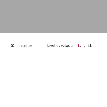
Izvēlies valodu:
LV
EN
Iestatījumi