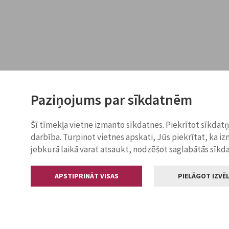
Paziņojums par sīkdatnēm
Šī tīmekļa vietne izmanto sīkdatnes. Piekrītot sīkdat
darbība. Turpinot vietnes apskati, Jūs piekrītat, ka i
jebkurā laikā varat atsaukt, nodzēšot saglabātās sīkd
APSTIPRINĀT VISAS
PIELĀGOT IZVĒL