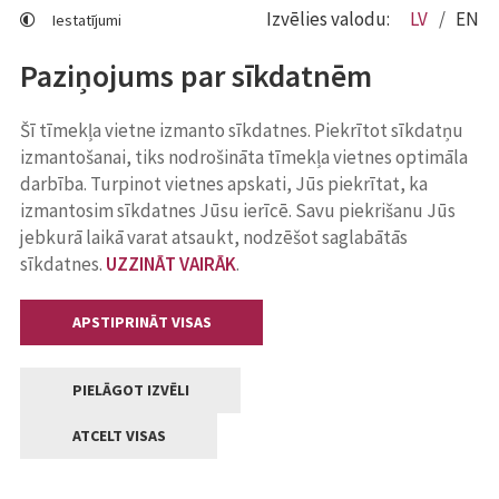
Izvēlies valodu:
LV
EN
Iestatījumi
Paziņojums par sīkdatnēm
Šī tīmekļa vietne izmanto sīkdatnes. Piekrītot sīkdatņu
izmantošanai, tiks nodrošināta tīmekļa vietnes optimāla
darbība. Turpinot vietnes apskati, Jūs piekrītat, ka
izmantosim sīkdatnes Jūsu ierīcē. Savu piekrišanu Jūs
jebkurā laikā varat atsaukt, nodzēšot saglabātās
sīkdatnes.
UZZINĀT VAIRĀK
.
APSTIPRINĀT VISAS
PIELĀGOT IZVĒLI
ATCELT VISAS