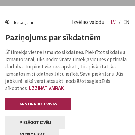
Izvēlies valodu:
LV
EN
Iestatījumi
Paziņojums par sīkdatnēm
Šī tīmekļa vietne izmanto sīkdatnes. Piekrītot sīkdatņu
izmantošanai, tiks nodrošināta tīmekļa vietnes optimāla
darbība. Turpinot vietnes apskati, Jūs piekrītat, ka
izmantosim sīkdatnes Jūsu ierīcē. Savu piekrišanu Jūs
jebkurā laikā varat atsaukt, nodzēšot saglabātās
sīkdatnes.
UZZINĀT VAIRĀK
.
APSTIPRINĀT VISAS
PIELĀGOT IZVĒLI
ATCELT VISAS