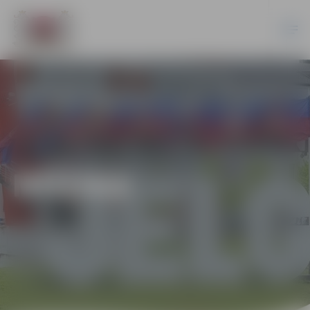
MŪZIKA