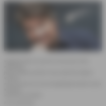
Iegādātās biļetes, kas pirktas tirdzniecības vietās,
nododamas
jebkurā «Biļešu paradīzes» kasē, tajā skaitā Jelgavas
kultūras
namā. Savukārt par internetā iegādātajām biļetēm nauda
kontā tiks
ieskaitīta automātiski.
Foto: publicitātes