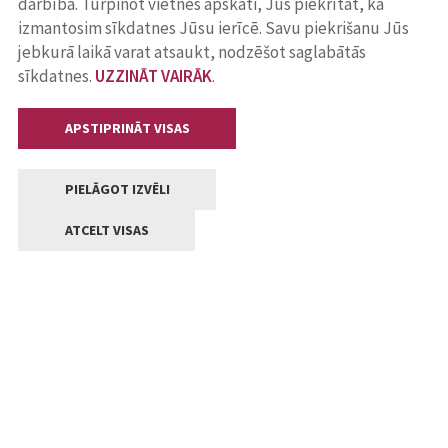
darbība. Turpinot vietnes apskati, Jūs piekrītat, ka
izmantosim sīkdatnes Jūsu ierīcē. Savu piekrišanu Jūs
jebkurā laikā varat atsaukt, nodzēšot saglabātās
sīkdatnes.
UZZINĀT VAIRĀK
.
APSTIPRINĀT VISAS
PIELĀGOT IZVĒLI
ATCELT VISAS
Kontakti