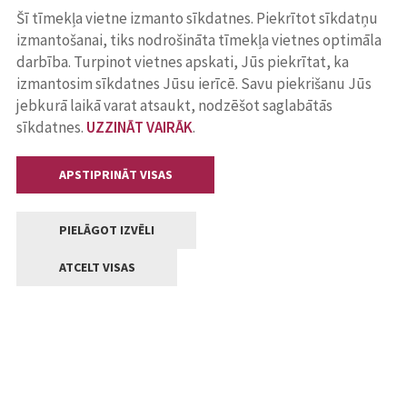
Šī tīmekļa vietne izmanto sīkdatnes. Piekrītot sīkdatņu
izmantošanai, tiks nodrošināta tīmekļa vietnes optimāla
darbība. Turpinot vietnes apskati, Jūs piekrītat, ka
izmantosim sīkdatnes Jūsu ierīcē. Savu piekrišanu Jūs
jebkurā laikā varat atsaukt, nodzēšot saglabātās
sīkdatnes.
UZZINĀT VAIRĀK
.
APSTIPRINĀT VISAS
PIELĀGOT IZVĒLI
ATCELT VISAS