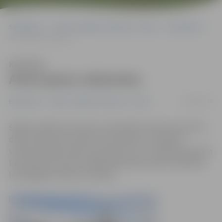
Sākumlapa
Portāla “Jelgavas Vēstnesis” arhīvs
Ekonomika
Atver jaunu velonomu
Klausīties
Atver jaunu velonomu
08/05/2015
Ekonomika
Portāla “Jelgavas Vēstnesis” arhīvs
Šajās brīvdienās Studentu teātra ēkā, Čakstes bulvārī 7,
darbu sāks jauna velonoma. Sestdien un svētdien
velonoma darbu sāks no pulksten 12 un strādās apmēram
līdz pulksten 20, bet vēlāk darba laiks varētu mainīties,
lai pielāgotos klientu vēlmēm.