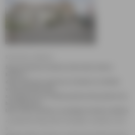
Ilze Knusle-Jankevica
Šajās brīvdienās Studentu teātra ēkā, Čakstes
bulvārī 7,
darbu sāks jauna velonoma. Sestdien un svētdien
velonoma darbu sāks
no pulksten 12 un strādās apmēram līdz pulksten 20,
bet vēlāk darba
laiks varētu mainīties, lai pielāgotos klientu vēlmēm.
«Latvijā iedzīvotāji, pērkot velosipēdu, neskatās, vai tas
ir