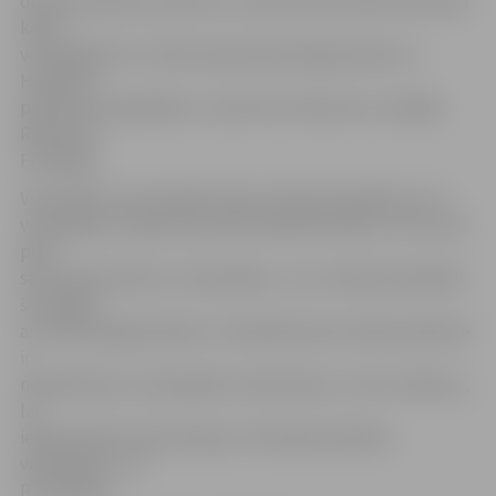
domāts pilsētai, sportam, un pārsvarā pa ielām braukā ar
kalnu
velosipēdiem. Es vēlos iepazīstināt jelgavniekus ar
Holandes
pilsētas velosipēdiem,» saka SIA «Velonomo» vadītājs
Raimonds
Freibergs.
Viņš stāsta, ka pats kādu laiku dzīvojis Holandē un tur
velosipēds ir populārs pārvietošanās līdzeklis. Tā arī viņš
pats
sācis pārvietoties ar velosipēdu, un nu nolēmis piedāvāt
šo iespēju
arī citiem jelgavniekiem. «Patiesībā mans mērķis nākotnē
ir
nodarboties ar velosipēdu tirdzniecību, un šis ir sākums,
lai
iepazīstinātu iedzīvotājus ar Holandes pilsētas
velosipēdu,» tā
R.Freibergs.