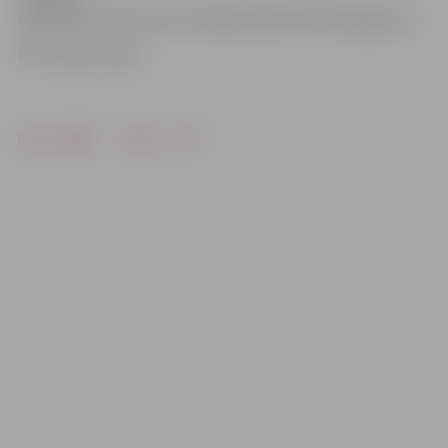
reģionālā Tūrisma centra mājas lapā www.visit.jelgava.lv.
Foto: Raitis Supe
Drukāt
Dalīties