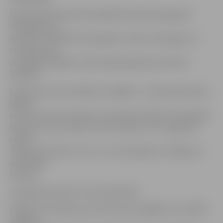
Sākumā velonomā tiks piedāvāti septiņi pieaugušo
velosipēdi, kā
arī bērnu sēdeklīši. Velosipēdus varēs iznomāt gan uz
stundām, gan
uz dienām. Papildu informācija pieejama pa tālruni
27507537.
Velonomas vieta izvēlēta stratēģiski – kā saka Raimonds,
labāku
vietu nez vai varot atrast: centrā, pie Svētās Trīsvienības
baznīcas torņa, netālu no Pasta salas un kur apgrozās
cilvēki.
Telpas tiek īrētas no LLU, un nomas līgums noslēgts uz
maksimālo
termiņu.
Jaunajā velonomā ir viens darbinieks.
Plašāku informāciju par velonomas iespējām var meklēt
Jelgavas