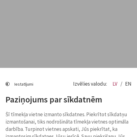
Izvēlies valodu:
LV
EN
Iestatījumi
Paziņojums par sīkdatnēm
Šī tīmekļa vietne izmanto sīkdatnes. Piekrītot sīkdatņu
izmantošanai, tiks nodrošināta tīmekļa vietnes optimāla
darbība. Turpinot vietnes apskati, Jūs piekrītat, ka
izmantosim sīkdatnes Jūsu ierīcē. Savu piekrišanu Jūs