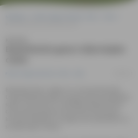
Sākumlapa
Portāla “Jelgavas Vēstnesis” arhīvs
Video
Basketbolisti gatavi izšķirošajām cīņām
Klausīties
Basketbolisti gatavi izšķirošajām
cīņām
26/03/2017
Portāla “Jelgavas Vēstnesis” arhīvs
Video
Basketbola klubs «Jelgava» 27. un 28. martā aizvadīs
Latvijas Basketbola līgas 2. divīzijas (LBL2) astotdaļfināla
spēles, kurās tiksies ar «LU/BS Rīga» basketbolistiem.
Gan komandas Galvenais treneris Varis Krūmiņš, gan
komandas spēlētāji tic, ka šogad mūsu basketbolisti var
sasniegt augstus mērķus.