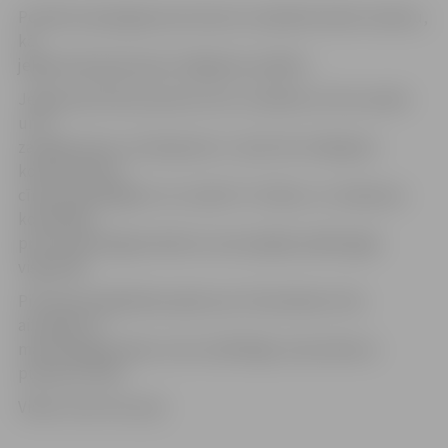
Portāls www.jelgavasvestnesis.lv piedāvā nelielu ieskatu,
kā
jelgavnieki gatavojas izslēgšanas spēlēm.
Jelgavnieki LBL2 pamatturnīru noslēdza ar 18 uzvarām
un 4
zaudējumiem, ierindojoties 3. vietā. Par sīvākajiem
konkurentiem
cīņā par godalgām var uzskatīt «Turības» un «Ķekavas»
komandas,
pret kurām jelgavniekiem savstarpējās spēlēs gājis
visgrūtāk.
Pirmā astotdaļfināla spēle pret rīdziniekiem tiks
aizvadīta 27.
martā Diagnostikas centra zālē Rīgā, mača sākums
pulksten 19.30
Video: Austris Auziņš