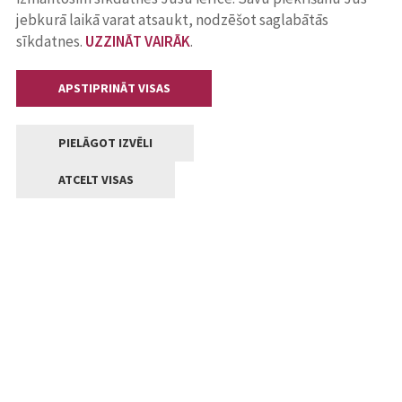
jebkurā laikā varat atsaukt, nodzēšot saglabātās
sīkdatnes.
UZZINĀT VAIRĀK
.
APSTIPRINĀT VISAS
PIELĀGOT IZVĒLI
ATCELT VISAS
Kontakti
Jelgavas valstpilsētas pašvaldība