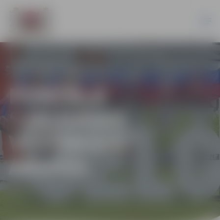
PORTĀLA
“JELGAVAS
VĒSTNESIS”
ARHĪVS