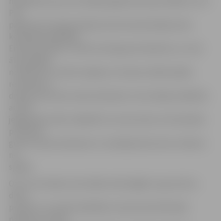
nospēlētas pusceturtdaļas jelgavnieki bija vadībā ar 11:0.
Pēc
pārķertas bumbas ātrajā uzbrukumā aizskrēja mūsu
komandas spēlētājs
Emīls Kravinskis, tomēr bumba grozā neiekrita, un viņš
ātri pārkāpa
noteikumus, dodot iespēju arī viesiem atklāt spēles
rezultātu ar
diviem precīziem soda metieniem. Ceturtdaļa noslēdzās
ar 25:8
jelgavnieku labā. Jāpiebilst, ka viesi sešus no komandas
punktiem
guva ar soda metieniem un realizēja tikai vienu metienu
no
spēles.
Otro ceturtdaļu viesi iesāka veiksmīgāk un guva ātrus
divus
punktus. Ar savām darbībām uzbrukumā rīdzinieki
panāca to, ka jau