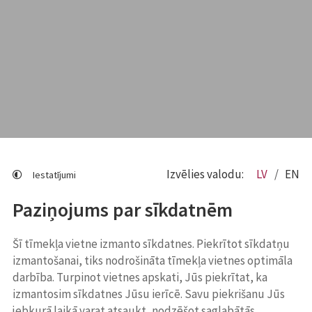
Izvēlies valodu:
LV
EN
Iestatījumi
Paziņojums par sīkdatnēm
Šī tīmekļa vietne izmanto sīkdatnes. Piekrītot sīkdatņu
izmantošanai, tiks nodrošināta tīmekļa vietnes optimāla
darbība. Turpinot vietnes apskati, Jūs piekrītat, ka
izmantosim sīkdatnes Jūsu ierīcē. Savu piekrišanu Jūs
jebkurā laikā varat atsaukt, nodzēšot saglabātās