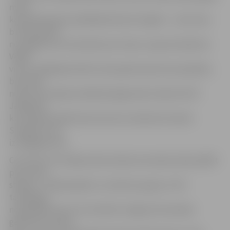
mūsu
komandas garais spēlētājs Rimants Eņģelis – viņš trieca
bumbu grozā
no augšas, bet tā atsitāts pret stīpu un grozā neiekrita.
Vēlāk
viņš to mēģināja atkārtot pēc gaisā saņemtas piespēles,
bet atkal
nekā. Ceturtdaļa noslēdzās jelgavnieku labā ar 81:47.
Jāpiebilst,
ka otrajā puslaikā laukumā vairs nedevās Armands
Seņkāns, kurš
izmežģīja potīti.
Ceturtās ceturtdaļas sākumā abas komandas sāka spēlēt
pēc vienas
shēmas – tālā piespēle un metiens pa grozu. Pēc
tamlīdzīgi
nospēlētām teju trīs minūtēm Jelgavas komandas
galvenais treneris