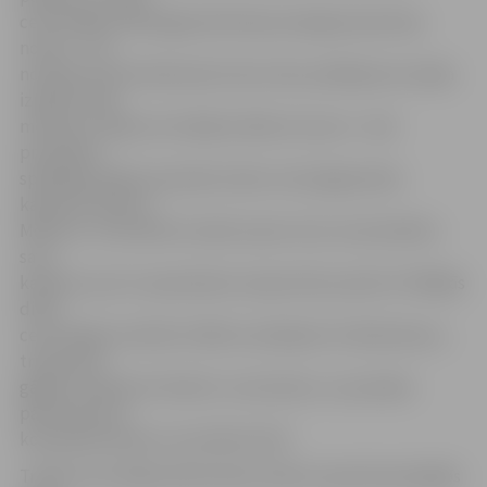
ceturtdaļas vidū jelgavnieki bija sasnieguši piezīmju
normu – tas
nozīmē, ka pretinieki pēc katra mūsu pārkāpuma varēja
izpildīt soda
metienus. Šajā ceturtdaļā izcēlās arī asumi – kad
pretinieku
spēlētājs spēles epizodē uzlēca virsū jelgavnieku
kapteinis Salvim
Mētram, Toms Bitītis metās viņam virsū, lai aizstāvētu
savu
kapteini, par to saņemdams nesportisku piezīmi. Pēdējās
divās
ceturtdaļas minūtēs S.Mētra realizēja trīs tālmetienus,
trīspunktu
gājiens izdevās arī Andrim Justovičam, un puslaika
pārtraukumā
komandas devās ar rezultātu 61:25.
Trešās ceturtdaļas sākumā par skaistu epizodi parūpējās