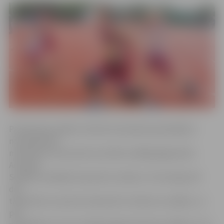
Pirmās divas spēles minūtes komandas apmainījās ar
nerealizētiem
metieniem, bet pirmie rezultātu atklāja jelgavnieki –
Armands
Seņkāns realizēja trīspunktu metienu. Tam sekoja vēl
divi
tālmetieni un precīzs divpunktu metiens no spēles, un
pēc