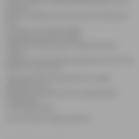
sakoncentrējušies. Otrajā puslaikā sākām spēlēt mazliet
brīvāk, bet
jāatzīts, ka spēlējot ar plus 35 ir grūti koncentrēties par
simts
procentiem,» pēc spēles portālam
www.jelgavasvestnesis.lv norādīja
Jelgavas komandas kapteinis. Savukārt komandas
treneris
papildināja, ka spēle bija laba, jo galvenais uzdevums tika
izpildīts – uzvara izcīnīta.
Tagad jelgavniekiem būs apmēram divu nedēļu
pārtraukums, kurā
spēlētājiem jāsadziedē traumas un jāpiestrādā pie
fiziskās formas
un taktiskajām lietām.
Foto: Ivars Veiliņš/«Jelgavas Vēstnesis»