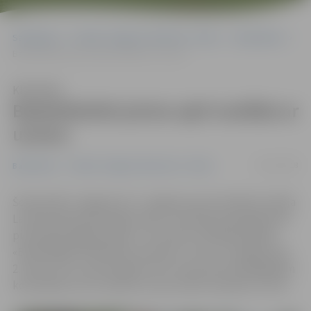
Sākumlapa
Portāla “Jelgavas Vēstnesis” arhīvs
Basketbols
Basketbolisti pirmo apli noslēdz ar uzvaru
Klausīties
Basketbolisti pirmo apli noslēdz ar
uzvaru
30/11/2018
Basketbols
Portāla “Jelgavas Vēstnesis” arhīvs
Šovakar BK «Jelgava/LLU» Jelgavas sporta hallē aizvadīja
Latvijas Basketbola līgas (LBL) 2. divīzijas B apakšgrupas
pirmā apļa pēdējo spēli, ar rezultātu 115:68 pārspējot
«BJBS Rīga/KP BA/DSN» jauniešus. Līdz ar to jelgavnieki
2. kārtā ir sev nodrošinājuši vietu starp tām spēcīgākajām
komandām, kas turpinās cīņu par LBL2 čempionu titulu.