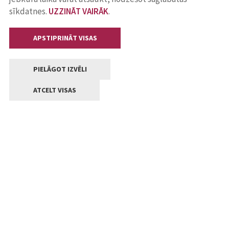
sīkdatnes.
UZZINĀT VAIRĀK
.
APSTIPRINĀT VISAS
PIELĀGOT IZVĒLI
ATCELT VISAS
Kontakti
Jelgavas valstpilsētas pašvaldība
Lielā iela 11, Jelgava, LV-3001