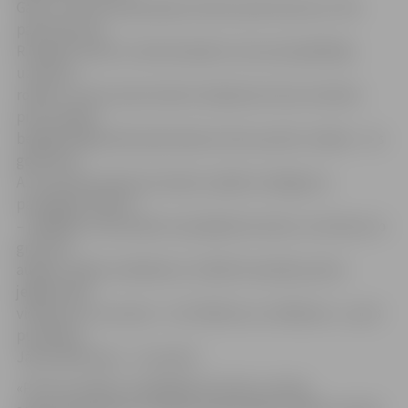
Gatis Justovičs pieprasīja minūtes pārtraukumu. Pēc
pārtraukuma
R.Eņģelis vēlreiz centās iedankot, bet pretspēlētājs
uzsita pa
rokām, un divi soda metieni. Nepilnas četras minūtes
pirms spēles
beigām jelgavnieki pārsniedza simts punktu robežu – šis
gods tika
A.Justovičam. Bet par skaistu spēles noslēgumu
parūpējās T.Bitītis
– pēdējās 15 sekundēs viņš pārķēra bumbu un ietrieca to
grozā no
augšas. Spēle noslēdzās ar 115:68. Visvairāk punktu
jelgavnieku
vidū guva A.Justovičs – 28. T.Bitītim un S.Mētram – pa 23
punktiem,
Jānim Bērziņam – 11 punkti.
«Pirmo puslaiku nospēlējām ļoti labi, visi bija