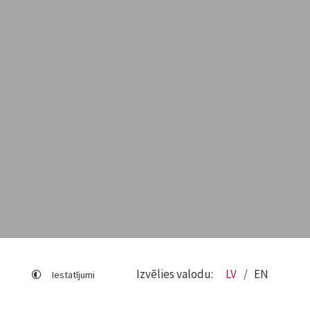
Izvēlies valodu:
LV
EN
Iestatījumi