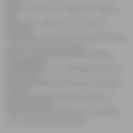
pedāļu
mašīnas un daudz kas cits. «Padomju laika rotaļlietas ir
mūsu
dzīvās atmiņas – daļa no mūsu vēstures,» vērtē
kolekcionārs.
Izstādes gaisotni papildinās arī padomju laika multfilmas.
Jāpiebilst, ka Ģederta Eliasa Jelgavas
Vēstures un mākslas muzejs izstādes laikā piedāvā
muzejpedagoģisko
nodarbību bērniem, kurā muzejpedagoģe Teika Putna
gan pastāstīs par
izstādē apskatāmajām rotaļlietām, gan arī aicinās pildīt
tematiskus
uzdevumus. Nodarbība paredzēta pirmsskolas un
sākumskolas vecuma
bērniem. Dalība iepriekš jāpiesaka pa tālruni 64373585.
Foto: Ivars Veiliņš/«Jelgavas Vēstnesis»