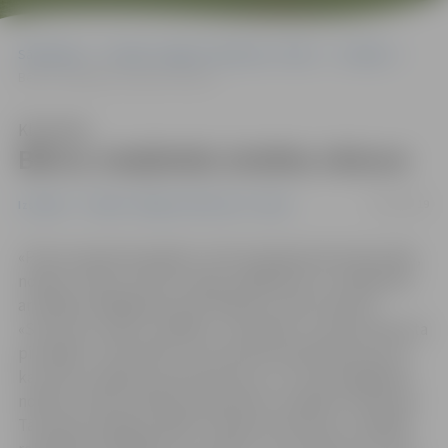
Sākumlapa
Portāla “Jelgavas Vēstnesis” arhīvs
Izstādes
Bērnu rotaļlietās izteikta vēsture
Klausīties
Bērnu rotaļlietās izteikta vēsture
23/02/2019
Izstādes
Portāla “Jelgavas Vēstnesis” arhīvs
«Pirms septiņiem gadiem, kad manā ģimenē ienāca dēls,
nolēmu: vēlos, lai viņš uzaug, spēlējoties ar rotaļlietām,
ar kādām spēlējāmies paši. Nopirku viņam rūpnīcā
«Straume» ražoto rotaļlietu «lunahods», kas tika salauzta
pirmajās 5–10 minūtēs. Tas man lika aizdomāties par to,
ka vecās rotaļlietas pazūd ļoti ātri, un, lai tās saglabātu,
nolēmu veidot padomju laika bērnu rotaļlietu kolekciju.
Tā sniedz iespēju parādīt mūsdienu bērniem, ar kādām