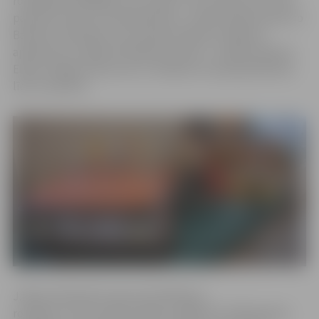
rotaļlietām spēlējās viņu vecāki un vecvecāki, bet mūsu
paaudzei atsauc atmiņā bērnību,» stāsta kolekcionārs no
Bauskas Jānis Bite, kura kolekcionētās rotaļlietas
apkopotas izstādē «Rotaļlietas stāsts». Izstāde Ģederta
Eliasa Jelgavas Vēstures un mākslas muzejā apskatāma
līdz 14. aprīlim.
J.Bites kolekcijā ir aptuveni 670 bērnu
rotaļlietu, kuras ražotas laikā no 1890. līdz 1994. gadam.