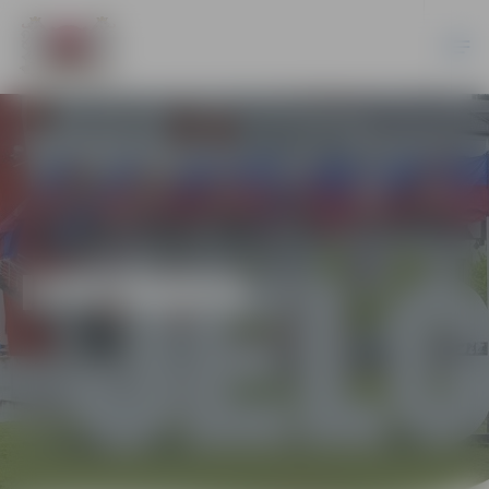
IZSTĀDES