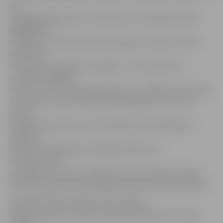
nav
saglabājušās daudzas. Interesanti, ka, padomju laikā,
iegādājoties
rotaļlietu, uz tās kastes lika zīmogu ar datumu. Manā
kolekcijā ir
arī kastes bez šādiem zīmogiem – tas nozīmē, ka
rotaļlieta iegādāta
pa blatu,» teic kolekcijas īpašnieks. Izstādē var redzēt arī
«Straumē» ražotas mehāniskās rotaļlietas – ārstu un
pavāru,
dejojošu tautumeitu un tautudēlu. J.Bite atklāj, ka
rotaļlietu
detaļa, kas agrāk bija vislielākais deficīts, ir
mikromotoriņi –
tos pārlika no vienas rotaļlietas citā, bet šobrīd J.Bites
kolekcijā ir kaste ar 82 pilnīgi jauniem mikromotoriņiem.
Izstādē skatāmi arī bērnu ratiņi, galda
spēles, gumijas rotaļlietas, leļļu šujmašīnas un trauki,