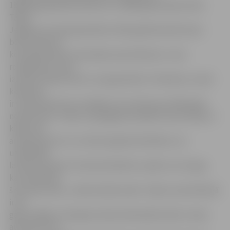
1860. gada ģimenes albums un 1890. gada skaidu lelle.
Tāpat
Jelgavas muzejā apskatāms 1910. gadā darināts koka
bērnu šūpulis,
ko kolekcionārs restaurējis savam bērnam. «Caur
rotaļlietām varam
izzināt Latvijas vēsturi un ģeopolitiku. Piemēram, manā
kolekcijā
ir viena ekskluzīva rotaļlieta, kas stāsta par 1943. gada
notikumiem. Tolaik Jaunjelgavā atradās frontes līnija un
kāds vācu
armija kareivis tur no koka izgreba lidmašīnu, ko
uzdāvināja
latviešu puikam. Šo koka lidmašīnu saņēmu no kunga,
kas tolaik bija
šis mazais zēns,» stāsta kolekcionārs. Tāpat viņa kolekcijā
ir 50.
gadu beigās un 60. gadu sākumā Kaukāzā ražots rotaļu
autobuss, kas