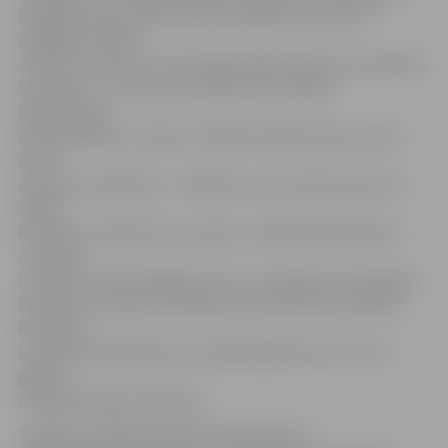
Rotaļlietas pie kolekcionāra nonākušas ne vien no
dažādām Latvijas
vietām, bet teju no visas kādreizējās Padomju Savienības
teritorijas – no Lietuvas, Moldovas, Krievijas,
Baltkrievijas,
Azerbaidžānas, Ukrainas. Tālākā rotaļlieta nāk no salas
Āzijas
austrumu piekrastē – Sahalīnas, kas atrodas aptuveni
15 000
kilometru attālumā no Latvijas. «Lielākā daļa šodienas
rotaļlietu
ir saistīta ar tehnoloģijām, taču ir arī idejas, kas atgriežas.
Piemēram, tāda pati rotaļlieta, kā šobrīd tik populārā
kendama,
Latvijā tika darināta jau aizvadītā gadsimta 20. un 30.
gados,»
atklāj kolekcijas īpašnieks.
Senākie izstādē apskatāmie priekšmeti ir