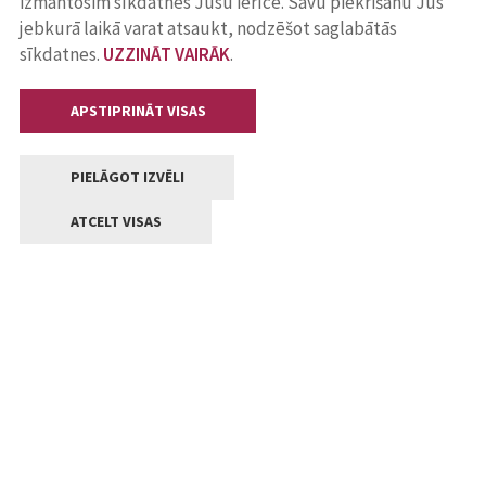
izmantosim sīkdatnes Jūsu ierīcē. Savu piekrišanu Jūs
jebkurā laikā varat atsaukt, nodzēšot saglabātās
sīkdatnes.
UZZINĀT VAIRĀK
.
APSTIPRINĀT VISAS
PIELĀGOT IZVĒLI
ATCELT VISAS
Kontakti
Jelgavas valstpilsētas pašvaldība