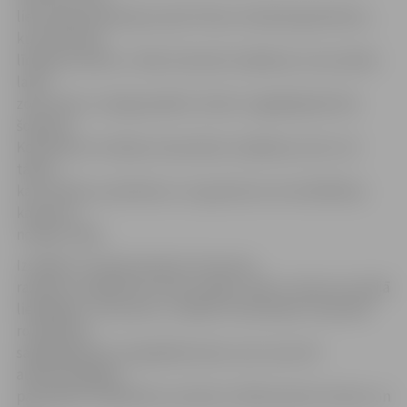
lielu popularitāti guva pēc filmas «Kaukāza gūstekne»,
kurā redzams
līdzīgs autobuss. «Mani interesē rotaļlietas, kuras skāris
laika
zobs. Man ir svarīgi parādīt, kā tās ir saglabājušās līdz
šodienai.
Kolekcijā ir arī dažas restaurētas rotaļlietas, bet ir arī
tādas,
kas izvilktas, piemēram, no ugunskura vai metāllūžņu
kaudzes,»
norāda J.Bite.
Izstādē ir arī īpaši rūpnīcā «Straume»
ražotām rotaļlietām veltīta sadaļa. «Man ir viena no Latvijā
lielākajām «Straumes» rotaļlietu kolekcijām. Daudzām
rotaļlietām
saglabājušās arī oriģinālās kastes, kas ir pat vēl
augstvērtīgākas
par pašām rotaļlietām, jo kastes cilvēki parasti izmeta, un