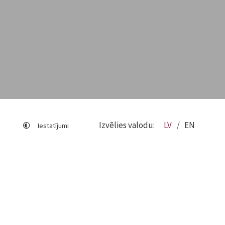
Izvēlies valodu:
LV
EN
Iestatījumi