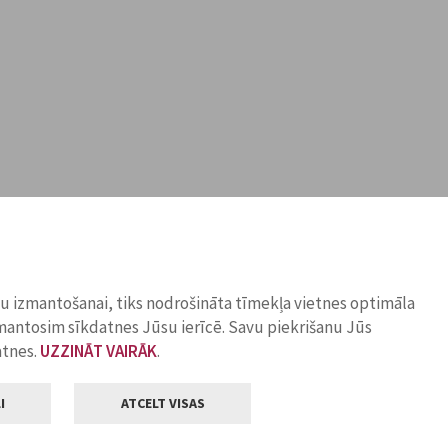
ņu izmantošanai, tiks nodrošināta tīmekļa vietnes optimāla
zmantosim sīkdatnes Jūsu ierīcē. Savu piekrišanu Jūs
atnes.
UZZINĀT VAIRĀK
.
I
ATCELT VISAS