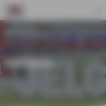
IZSTĀDES