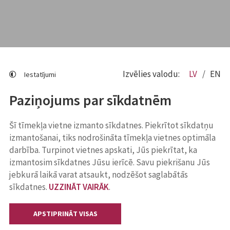
Izvēlies valodu:
LV
EN
Iestatījumi
Paziņojums par sīkdatnēm
Šī tīmekļa vietne izmanto sīkdatnes. Piekrītot sīkdatņu
izmantošanai, tiks nodrošināta tīmekļa vietnes optimāla
darbība. Turpinot vietnes apskati, Jūs piekrītat, ka
izmantosim sīkdatnes Jūsu ierīcē. Savu piekrišanu Jūs
jebkurā laikā varat atsaukt, nodzēšot saglabātās
sīkdatnes.
UZZINĀT VAIRĀK
.
APSTIPRINĀT VISAS