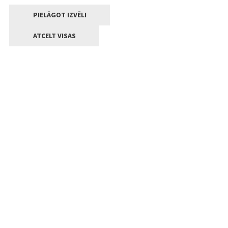
PIELĀGOT IZVĒLI
ATCELT VISAS
Kontakti
Jelgavas valstpilsētas pašvaldība
Lielā iela 11, Jelgava, LV-3001
+371 63005522
pasts@jelgava.lv
Klientu apkalpošana