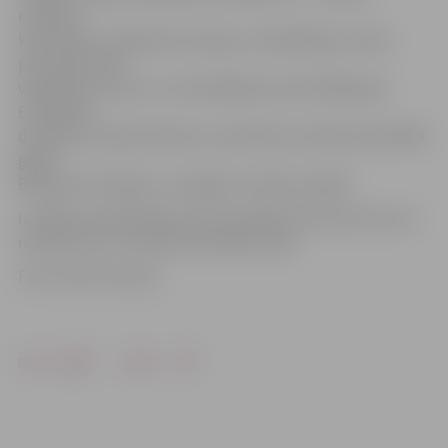
rokdarbi,
keramikas, veidošanas iemaņas, modelētājas, teātra
personāžu tēlu
veidošanas azarts un multiplikācija. Kopš 1996. gada
E.Šmēdiņa
darbojas Latvijas Dizaineru savienībā, savukārt kopš 2009.
gada –
Baltijas Autorleļļu un rotaļlietu meistaru ģildē.
Izstādes apmeklētāji aicināti piedalīties konkursā, kura
noteikumus var izlasīt pie ekspozīcijas.
Foto: Austris Auziņš
Drukāt
Dalīties