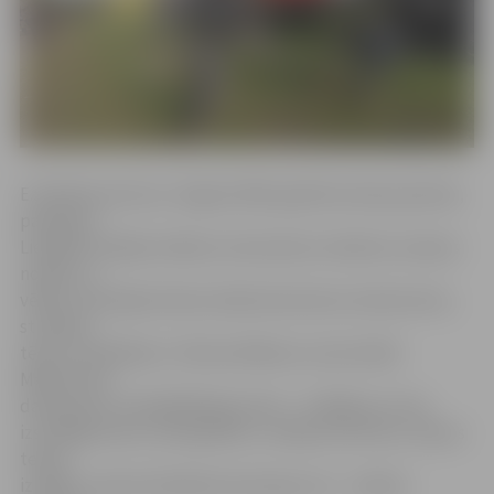
E.Šmēdiņa dzimusi Jelgavā 1963. gadā keramiķu ģimenē,
pabeigusi
Liepājas lietišķās mākslas vidusskolas rokdarbu aušanas
nodaļu un
vēlāk, skolotājas Dainas Galakrodzenieces iedvesmota,
studējusi
tērpu modelēšanu Tallinas Mākslas universitātē.
Māksliniece
darbojusies visdažādākajās jomās – strādājusi ar lina
izstrādājumiem, datorgrafiku, veidojusi kartītes, tērpus
teātra
izrādēm. Leļļu darināšanā savienojas viss – mīļotie