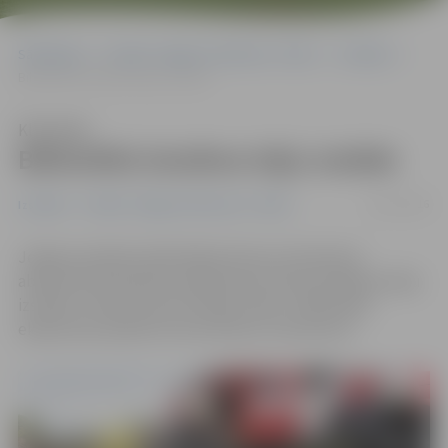
Sākumlapa
Portāla “Jelgavas Vēstnesis” arhīvs
Izstādes
Bibliotēkā skatāma leļļu izstāde
Klausīties
Bibliotēkā skatāma leļļu izstāde
26/11/2016
Izstādes
Portāla “Jelgavas Vēstnesis” arhīvs
Jelgavas pilsētas bibliotēkas Nozaru literatūras
abonementā skatāma mākslinieces Elitas Šmēdiņas leļļu
izstāde «Svinēsim dzīvi kā leļļu teātri». Bibliotēka
ekspozīciju apskatīt aicina ikvienu interesentu.