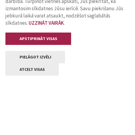
darbība. Turpinot vietnes apskati, Jūs piekrītat, ka
izmantosim sīkdatnes Jūsu ierīcē. Savu piekrišanu Jūs
jebkurā laikā varat atsaukt, nodzēšot saglabātās
sīkdatnes.
UZZINĀT VAIRĀK
.
APSTIPRINĀT VISAS
PIELĀGOT IZVĒLI
ATCELT VISAS
Kontakti