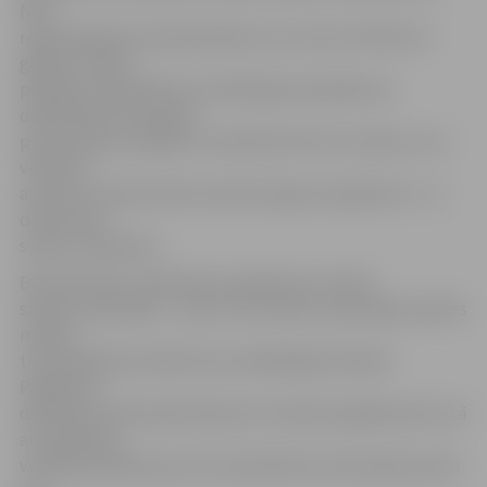
NVA
reģistrētajiem bezdarbniekiem vecumā no 18 līdz 29
gadiem. Darba
pienākumi biedrībā vai nodibinājumā pasākuma
dalībniekam būs jāveic
piecas dienas nedēļā: ne mazāk kā četras stundas un ne
vairāk kā
astoņas stundas dienā. Iesaistes ilgums pasākumā – no
diviem līdz
sešiem mēnešiem.
Bezdarbnieks, piedaloties pasākumā, no NVA
saņems stipendiju – piecus eiro dienā, stipendijas apmērs
mēnesī
tiks aprēķināts atbilstoši nostrādātajām dienām.
Pasākuma
dalībnieku NVA apdrošinās pret nelaimes gadījumiem, kā
arī apmaksās
veselības pārbaudi, ja tā ir paredzēta normatīvajos aktos