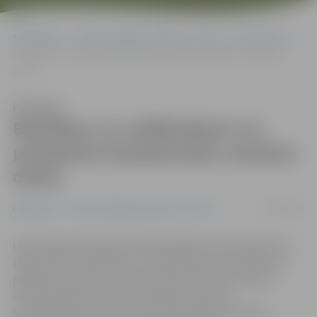
Sākumlapa
Portāla “Jelgavas Vēstnesis” arhīvs
Ekonomika
Biedrības un nodibinājumi var pieteikties bezdarbnieku iesaistei
darbā
Klausīties
Biedrības un nodibinājumi var
pieteikties bezdarbnieku iesaistei
darbā
17/06/2019
Ekonomika
Portāla “Jelgavas Vēstnesis” arhīvs
Līdz šī gada 28. jūnijam Nodarbinātības valsts aģentūrā
(NVA) pieņem biedrību un nodibinājumu pieteikumus
pasākuma «Darbam nepieciešamo iemaņu attīstība
nevalstiskajā sektorā» īstenošanai, iesaistot
bezdarbniekus vecumā no 18 līdz 29 gadiem darbā