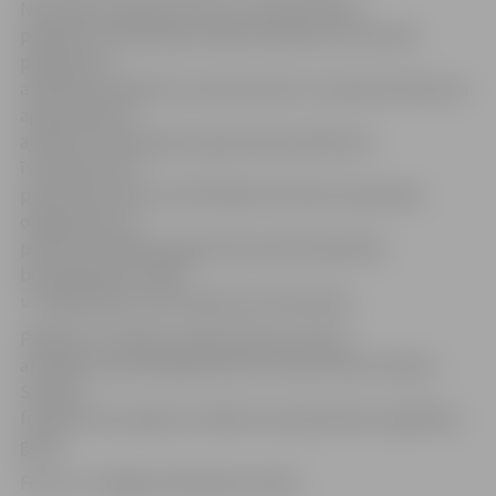
NVA filiāle organizēs Aktīvo nodarbinātības
pasākumu īstenotāju izvēles komisiju, kas izskatīs
pieteikumu
atbilstību pasākuma nosacījumiem un pieņems lēmumu
apstiprināt vai
atteikt nevalstiskajai organizācijai pasākuma
īstenošanu. Par
pieņemto lēmumu NVA filiāle informēs nevalstisko
organizāciju un
pozitīvas atbildes gadījumā aicinās piedalīties
bezdarbnieku atlasē
un slēgt līgumu par pasākuma īstenošanu.
Pasākums «Darbam nepieciešamo iemaņu
attīstība nevalstiskajā sektorā» tiek īstenots Eiropas
Sociālā
fonda (ESF) projekta «Atbalsts bezdarbnieku izglītībai»
gaitā.
Foto: no «Jelgavas Vēstneša» arhīva