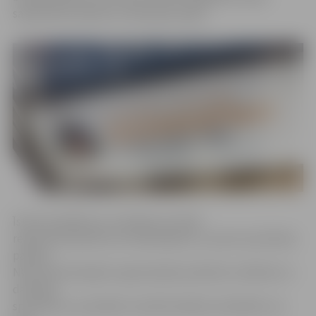
sabiedrības labā bez nolūka gūt peļņu.
Īstenot pasākumu var jebkura Latvijā
reģistrēta biedrība vai nodibinājums, izņemot politiskās
partijas.
NVA nevalstiskajām organizācijām palīdzēs izvēlēties to
darbības
specifikai un prasībām visatbilstošākos kandidātus no