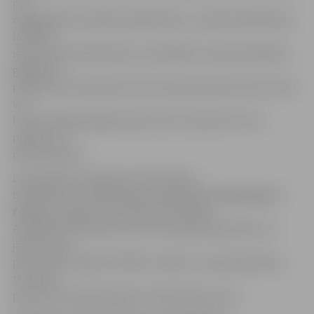
par
obligātajām veselības pārbaudēm. Ja darbā sabiedrības
labā tiks
iesaistīts bezdarbnieks ar invaliditāti, nepieciešamības
gadījumā
pasākuma īstenošanas vieta viņam jāizveido dzīves vietā
vai
funkcionāli jāpielāgo darba vidē, nodrošinot brīvu
piekļuvi un
pārvietošanos.
Lai pieteiktos pasākuma īstenošanai,
biedrībām vai nodibinājumiem jāaizpilda
pieteikuma
forma
un jāpievieno prasītā informācija.
Aizpildītais pieteikums līdz 28. jūnijam jāiesniedz vai
jānosūta pa
pastu NVA Jelgavas filiālē vai tajā, kuras apkalpošanas
teritorijā
plānots izveidot pasākuma īstenošanas vietu.