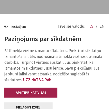
Izvēlies valodu:
LV
EN
Iestatījumi
Paziņojums par sīkdatnēm
Šī tīmekļa vietne izmanto sīkdatnes. Piekrītot sīkdatņu
izmantošanai, tiks nodrošināta tīmekļa vietnes optimāla
darbība. Turpinot vietnes apskati, Jūs piekrītat, ka
izmantosim sīkdatnes Jūsu ierīcē. Savu piekrišanu Jūs
jebkurā laikā varat atsaukt, nodzēšot saglabātās
sīkdatnes.
UZZINĀT VAIRĀK
.
APSTIPRINĀT VISAS
PIELĀGOT IZVĒLI