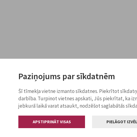
Paziņojums par sīkdatnēm
Šī tīmekļa vietne izmanto sīkdatnes. Piekrītot sīkdat
darbība. Turpinot vietnes apskati, Jūs piekrītat, ka i
jebkurā laikā varat atsaukt, nodzēšot saglabātās sīkd
APSTIPRINĀT VISAS
PIELĀGOT IZVĒL