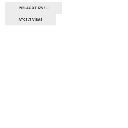
PIELĀGOT IZVĒLI
ATCELT VISAS
Kontakti
Jelgavas valstpilsētas pašvaldība
Lielā iela 11, Jelgava, LV-3001
+371 63005522
pasts@jelgava.lv
Klientu apkalpošana