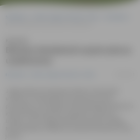
Sākumlapa
Portāla “Jelgavas Vēstnesis” arhīvs
Ekonomika
Biznesa inkubatorā uzņem piecus uzņēmumus
Klausīties
Biznesa inkubatorā uzņem piecus
uzņēmumus
22/11/2017
Ekonomika
Portāla “Jelgavas Vēstnesis” arhīvs
Jelgavas Biznesa inkubatorā oktobrī uzņemti pieci
uzņēmumi. «Esam gandarīti, apzinoties, ka četri
pretendenti, kuri pusgadu pirmsinkubācijā attīstīja savu
ideju kā fiziskas personas, izauga līdz uzņēmuma
izveidei,» atzīst Jelgavas Biznesa inkubatora vadītājs
Ņikita Kazakevičs. Nākamā uzņemšana inkubatorā notiks
janvārī.