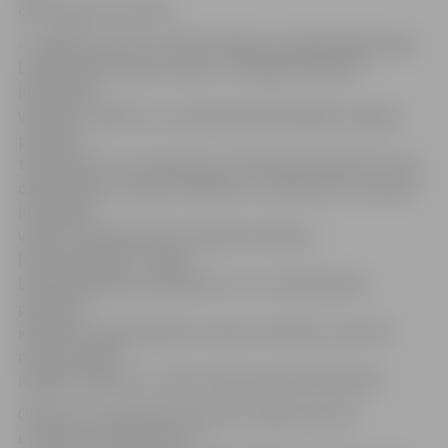
četru gadu vecumam.
«Strādāsim pie tā, lai mērķtiecīgie uzņēmēji apgūst gan
Latvijas, gan ārzemju tirgu,» tā Jelgavas Biznesa
inkubatora
vadītājs, norādot, ka uzņemšanai inkubācijā ir augstas
prasības,
tomēr līdz ar to ir pieejams arī ievērojams atbalsts. Proti,
dalībniekiem ir ideja, zināšanas un uzņēmums, savukārt
inkubācijā
viņiem ir iespēja saņemt papildu atbalstu –
līdzfinansējumu, telpas
biroja ierīkošanai, sadarbību ar LLU zinātniekiem,
palīdzību
iepirkumu organizēšanā, mentoru atbalstu, kā arī ne
mazāk svarīgo
iespēju tīkloties ar citiem inkubatora dalībniekiem.
Oktobra uzsaukumā inkubators saņēma astoņu
uzņēmumu pieteikumus,