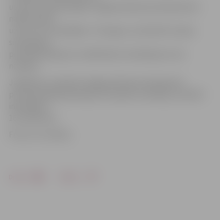
un pirmo reizi jaunajam Jelgavas Biznesa inkubatoram
nācās atteikt
uzreiz trīs uzņēmējiem. Tiesa gan, viņi šobrīd turpina
savas gaitas
pirmsinkubācijā, kur dalībnieku ierobežojums nav
noteikts.
Jāpiebilst, ka šobrīd Jelgavas Biznesa inkubatorā
pirmsinkubācijā darbojas 25 topošie uzņēmēji, savukārt
inkubācijā –
16 uzņēmumi.
Foto: no JV arhīva
Drukāt
Dalīties