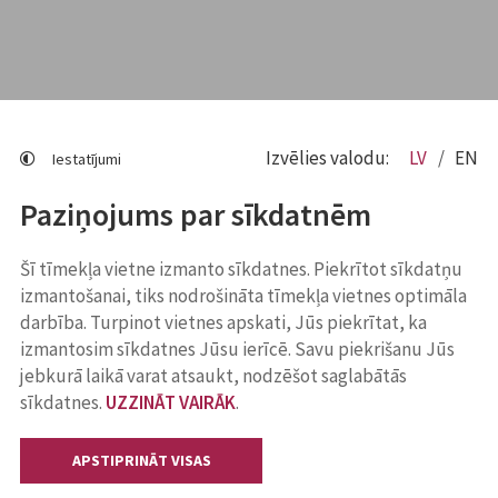
Izvēlies valodu:
LV
EN
Iestatījumi
Paziņojums par sīkdatnēm
Šī tīmekļa vietne izmanto sīkdatnes. Piekrītot sīkdatņu
izmantošanai, tiks nodrošināta tīmekļa vietnes optimāla
darbība. Turpinot vietnes apskati, Jūs piekrītat, ka
izmantosim sīkdatnes Jūsu ierīcē. Savu piekrišanu Jūs
jebkurā laikā varat atsaukt, nodzēšot saglabātās
sīkdatnes.
UZZINĀT VAIRĀK
.
APSTIPRINĀT VISAS