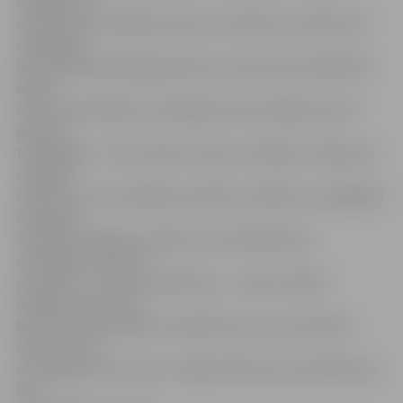
atvieglot un
automatizēt ražošanas procesu rūpnīcās, savukārt SIA
«Medrego»
īpaša zinātniskā pieeja paredz ar cilmes šūnu palīdzību
ārstēt
artrītu dzīvniekiem. Uzņēmēju biznesa idejas skar arī
pārtikas
tehnoloģiju – SIA «Positive Foods» startējusi ar ideju par
veselīgu
saldumu un citu pārtikas produktu ražošanu no dabīgām
izejvielām.
Savukārt vietējais uzņēmums SIA «Barboleta»,
izstrādājot inovatīvu
produktu – līdzsvara platformu –, vēlas uzlabot
mācīšanās prasmes
bērniem ar attīstības traucējumiem. Savu produktu
vēlas attīstīt
arī Jelgavas SIA «Stum», ražojot līdzsvara riteni bērniem
līdz