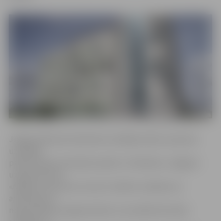
Jelgavas Biznesa inkubatora vadītājs stāsta, ka jaunie
uzņēmēji
pārstāv plašu tematisko spektru. Piemēram, Jelgavas
uzņēmuma SIA
«ARKtech Solutions» iecere ir iekārtu ražošana un
aprīkošana ar
nepieciešamo programmatūru, kas nākotnē varētu