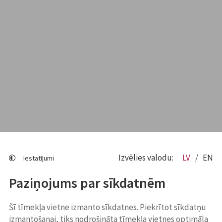
Izvēlies valodu:
LV
EN
Iestatījumi
Paziņojums par sīkdatnēm
Šī tīmekļa vietne izmanto sīkdatnes. Piekrītot sīkdatņu
izmantošanai, tiks nodrošināta tīmekļa vietnes optimāla