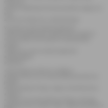
Olainē, bet,
protams, lielākā daļa investīciju paredzētas Jelgavai, tie
būtu
aptuveni 2,4 miljoni eiro,» skaidroja Moiseja.
Viņa sacīja, ka valsts atbalsta programmā
«Atbalsts ieguldījumiem ražošanas telpu izveidei vai
rekonstrukcijai» «NP Properties» tika apstiprināts
projekts
Jelgavā, tas ir viens no sešiem programmā
apstiprinātajiem
projektiem.
«Esam pieraduši runāt par to, ka Rīga un
Pierīga ir aktīvas, ka te ir ekonomiskais potenciāls, bet
jāskatās
nedaudz tālāk par Pierīgu. Jelgava ir tikai 50 kilometru
attālumā
no Rīgas, to pat varētu dēvēt par Pierīgu, jo liela daļa
jelgavnieku brauc strādāt uz Rīgu. Jelgavas pašvaldībai ir