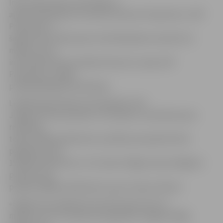
Industriālo parku attīstītājs un
apsaimniekotājs SIA «Nordic Partners Properties» («NP
Properties»)
šogad industriālo parku attīstībā plāno investēt 3,6
miljonus eiro,
intervijā biznesa portālam Nozare.lv sacīja «NP
Properties» valdes
priekšsēdētāja Elita Moiseja.
Lielākā daļa līdzekļu tiks ieguldīti «NP
Jelgavas biznesa parkā», kur plānots uzbūvēt jaunas
ražošanas
telpas 7000 kvadrātmetru platībā, perspektīvā tās
paplašinot līdz
15 000 kvadrātmetru. Arī vienā no Rīgas industriālajiem
parkiem top
projekts 8000 kvadrātmetru jaunu telpu izbūvei.
«Šogad esam plānojuši investēt aptuveni 3,6
miljonus eiro. Šī nauda tiks ieguldīta Jelgavā, Rīgā,