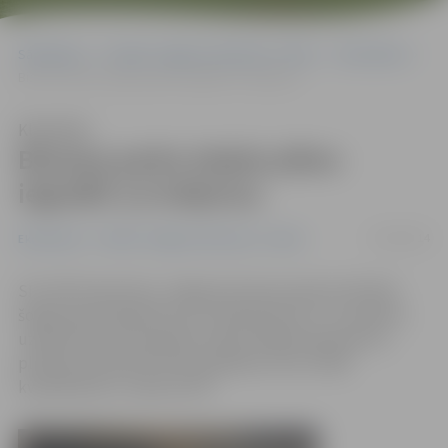
Sākumlapa
Portāla “Jelgavas Vēstnesis” arhīvs
Ekonomika
Biznesa parka telpās plāno ieguldīt 2,4 miljonus
Klausīties
Biznesa parka telpās plāno
ieguldīt 2,4 miljonus
23/04/2014
Ekonomika
Portāla “Jelgavas Vēstnesis” arhīvs
SIA «NP Properties» Jelgavas biznesa parka attīstībā
šogad plāno ieguldīt ap 2,4 miljoniem eiro. Tur plānots
uzbūvēt jaunas ražošanas telpas 7000 kvadrātmetru
platībā, perspektīvā tās paplašinot līdz 15 000
kvadrātmetru, raksta LETA.