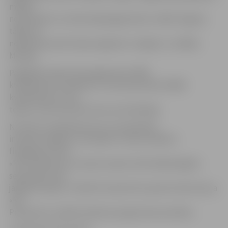
mērķis
nodrošināt to, ka liela daļa jelgavnieku strādā Jelgavā,
tāpēc arī
nolēmām jaunās telpas sagatavot Jelgavā,» norādīja
Moiseja.
Pagaidām telpas tiks sagatavotas 7000
kvadrātmetru platībā, tur tiks demontēti 20 000
kvadrātmetru veco
telpu, jo tās restaurēt vairs nav lietderīgi.
No tiem 2,4 miljoniem eiro, ko paredzēts
investēt Jelgavā, 1,42 miljoni ir valsts atbalsta
finansējums, bet
«NP Properties» šo naudu saņems tikai nākamā gada
septembrī, kad
jānodod telpas. Turklāt šī nauda tiks saņemta tikai tad, ja
«NP
Properties» izpildīs atbalsta programmas prasības.