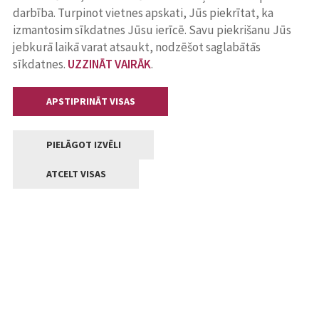
darbība. Turpinot vietnes apskati, Jūs piekrītat, ka
izmantosim sīkdatnes Jūsu ierīcē. Savu piekrišanu Jūs
jebkurā laikā varat atsaukt, nodzēšot saglabātās
sīkdatnes.
UZZINĀT VAIRĀK
.
APSTIPRINĀT VISAS
PIELĀGOT IZVĒLI
ATCELT VISAS
Kontakti