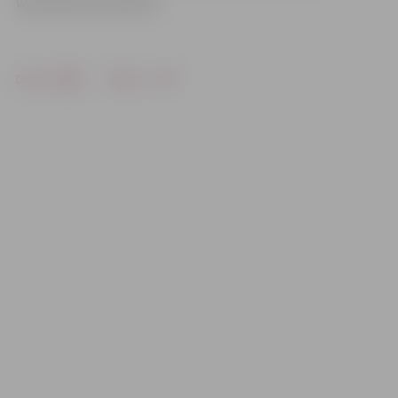
www.industrial-park.lv
Drukāt
Dalīties