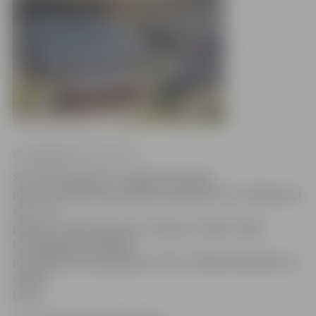
www.jelgavasvestnesis.lv
SIA «NP Properties» Jelgavas biznesa
parka attīstībā šogad plāno ieguldīt ap 2,4 miljoniem
eiro. Tur
plānots uzbūvēt jaunas ražošanas telpas 7000
kvadrātmetru platībā,
perspektīvā tās paplašinot līdz 15 000 kvadrātmetru,
raksta
LETA.