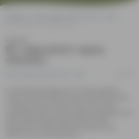
Sākumlapa
Portāla “Jelgavas Vēstnesis” arhīvs
Video
BK «Jelgava/BJSS» sagrauj rīdziniekus
Klausīties
BK «Jelgava/BJSS» sagrauj
rīdziniekus
19/10/2016
Portāla “Jelgavas Vēstnesis” arhīvs
Video
Latvijas Basketbola līgas (LBL) 2. divīzijas regulārās
sezonas turnīrā labi spēlēt turpina Vara Krūmiņa vadītā
«Jelgava/BJSS», kas izcīnījusi trešo uzvaru četrās
aizvadītajās spēlēs, šovakar Zemgales Olimpiskajā centrā
(ZOC) ar 99:62 sagraujot Rīgas komandu «BJBS
Rīga/Rīdzene». Vairāk par desmit punktiem šoreiz
sameta uzreiz četri basketbolisti.