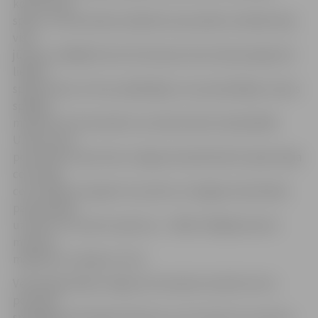
kontroli pār
spēli, un meistarības atšķirība starp abām vienībām bija
visai
jūtama, tādējādi Varim Krūmiņam šoreiz bija iespēja dot
lielāku
spēles laiku arī tiem spēlētājiem, kas iepriekšējos mačos
spēlēja
mazāk. Pēc 30 minūtēm rezultāta tablo vēstīja 68:48.
Uzbrukuma
potenciālu tā pa īstam Jelgavas basketbolisti apliecināja
ceturtajā
ceturtdaļā, kurā gūts 31 punkts un beigās nodrošināta
pat graujoša
uzvara ar 37 punktu pārsvaru – 99:62. Pēdējās desmit
minūtes
mājinieki uzvarēja ar 31:14.
Veiksmīga debija Jelgavas komandas sastāvā centra
pozīcijas
spēlētājam Ronaldam Elksnim, kurš sameta 11 punktus