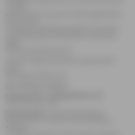
un savāca
desmit bumbas zem groziem, sniedzot jelgavniekiem
līdz šim sezonā
vēl neizjustu stabilitāti groza apakšā. Ar 19 punktiem
rezultatīvākais gan šoreiz bija Andris Justovičs, bet
Edgars
Krūmiņš pievienoja 18 punktus.
25. oktobrī Jelgavas basketbolisti viesosies pie VEF
skolas.
Mača sākums pulksten 17.30.
LBL 2. divīzija, 18. oktobris
BK Jelgava/BJSS – BJBS Rīga/Rīdzene
99:62
(21:18, 23:13, 24:17, 31:14)
BK Jelgava/BJSS:
Justovičs 19, E.Krūmiņš 18,
Roziņš 12, Elksnis 11 (10 atl.b.), Bitītis 9, Bērziņš 6,
K.Krūmiņš
5, Liepiņš 5, Neimanis 5, Husko 5, Ziemelis 2, Kļaviņš 2