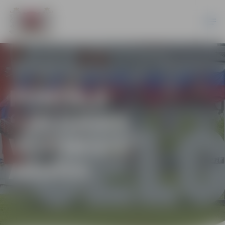
PORTĀLA
“JELGAVAS
VĒSTNESIS”
ARHĪVS