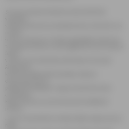
Sezonas ievadā pieredzējušā Latvijas basketbola
speciālista
vadībā komanda izjuta spēcīgās Ķekavas meistarību, kas
noteikti
šosezon cīnīsies par 2. divīzijas augstākajām vietām, bet
turpinājumā izdevās uzvarēt pagājušās sezonas čempioni
Saldus
vienību, bet pirmajā mājas spēlē sagrauta Ventspils
Augstskolas
komanda. Pēdējā spēlē iespaidīgu sniegumu
demonstrēja viens no
pēdējā laika labākajiem Jelgavas basketbola skolas
audzēkņiem
Edgars Krūmiņš, kurš pretinieku grozā salādēja 38
punktus.
Ja pret ventspilniekiem mūsējie spēlēja Jelgavas sporta
hallē,