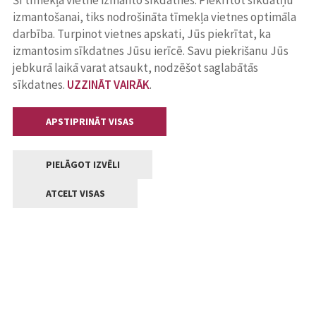
Šī tīmekļa vietne izmanto sīkdatnes. Piekrītot sīkdatņu
izmantošanai, tiks nodrošināta tīmekļa vietnes optimāla
darbība. Turpinot vietnes apskati, Jūs piekrītat, ka
izmantosim sīkdatnes Jūsu ierīcē. Savu piekrišanu Jūs
jebkurā laikā varat atsaukt, nodzēšot saglabātās
sīkdatnes.
UZZINĀT VAIRĀK
.
APSTIPRINĀT VISAS
PIELĀGOT IZVĒLI
ATCELT VISAS