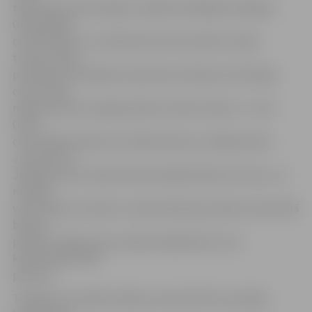
tad šovakar bija iespēja uzspēlēt plašākajā Zemgales
Olimpiskajā
centrā (ZOC), kur salīdzinoši tiek aizvadīts mazāk
treniņu. Mača
pirmajā ceturtdaļā principā laukumā bija visai līdzīga
cīņa, tomēr
nelielu pārsvaru jelgavniekiem iekrāt izdevās – 21:18.
Otrās
ceturtdaļas sākumā no tālās distances trāpīja Andris
Justovičs un
Jēkabs Roziņš, tāpat labi iesaistījās Maksims Husko, un
mūsējie
veica nelielu izrāvienu. Galvenokārt gan spēle aizsardzībā
bija par
pamatu, kāpēc pēc puslaika mājiniekiem visai
komfortabls 44:31
pārsvars.
Trešajā ceturtdaļā mūsējie nevienā brīdī nezaudēja