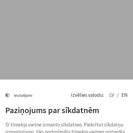
Izvēlies valodu:
LV
EN
Iestatījumi
Paziņojums par sīkdatnēm
Šī tīmekļa vietne izmanto sīkdatnes. Piekrītot sīkdatņu
izmantošanai, tiks nodrošināta tīmekļa vietnes optimāla