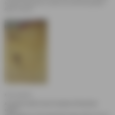
bumbas zem groziem un piecas rezultatīvas piespēles
Agnim Čavaram.
Krišs Upenieks
Aizraujošu spēli šovakar Zemgales Olimpiskajā
centrā