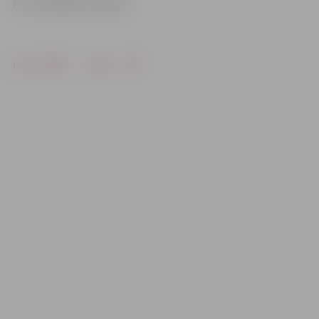
Foto: Krišjānis Grantiņš
Drukāt
Dalīties