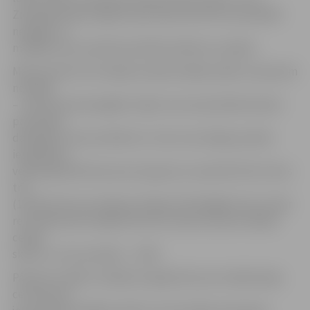
Ziemaļamerikas atgriezušais Dāvis Rozītis sevi pierādīt
nespēja, un
mūsējie viņus praktiski pilnībā izslēdza no spēles.
Mača pirmās ceturtdaļas ievadā mūsējie spēle ne pavisam
nevedās
– uzbrukumā nespējām trāpīt, bet aizsardzībā izsekot
pretinieku
darbībām, kā rezultātā 2:11. Līdz ceturtdaļas pratām
iespēlēties,
veiksmīgi darboties pie sava groza un pievilkt līdz mīnus
trīs
(13:16) Otrā ceturtdaļa aizritēja vēl līdzīgākā cīņā, tomēr
rezultātā tieši mūsējie tika vēl tuvāk, kas deva tiešām
cerīgu
skatu uz otro puslaiku – 34:35.
Pārņemt vadību mūsējie nespēja līdz pat noslēdzošaja
ceturksnim,