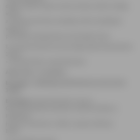
dabūs trūkties. Pašam treneris šovakar vairāk uzticējās,
iekrita
arī metieni pat brīžos, kad kājas varbūt nestāvēja kā
vajag,» tā
pēc spēles mača galvenais varonis Agnis Čavars.
8. novembrī klubam vēl viena mājas spēle ZOCā pulksten
18 pret
«Jūrmala/Fēnikss» basketbolistiem.
Aldaris LBL, 1. novembris
BK Jelgava – BK Valmiera 80:70 (13:16, 21:19, 16:17,
30:18)
BK Jelgava:
Čavars 19 (7 atl.b., 5.rez.p.),
Geks 19, Krestiņins 12 (8 atl.b.), Ginters 10, Mētra 7,
Pļavnieks 6
(6 rez.p.), Kosenkovs 3, Pāže 2, Liepiņš 2, Bērziņš,
Bitītis