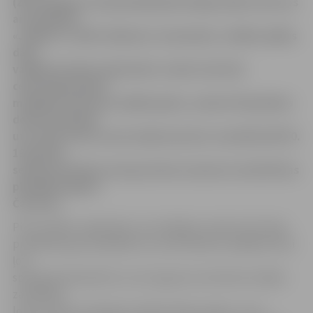
(ZOC) Aldaris Latvijas Basketbola līgas (LBL) ietvaros
aizvadīja BK
«Jelgava» un BK «Valmiera» komandas. Lielāko spēles
daļu
vadībā atradās valmierieši, tomēr ceturtās
ceturtdaļas gaitā
mūsējie prata lauzt spēles gaitu, samest 30 punktus
desmit minūtēs
un svinēt trešo uzvaru šajā sezonā ar rezultātu 80:70.
19 punkti,
septiņas bumbas zem groziem un piecas rezultatīvas
piespēles Agnim
Čavaram.
Pirms spēles varēja šķist, ka mūsējiem varētu būt lielas
problēmas grozā apakšā, kur pretiniekiem spēlēja fiziski
ļoti
spēcīgi basketbolisti un arī auguma centimetros bijām
zaudētāju
lomā, tomēr ne bijušais vefietis Viktors Iļjins, ne no