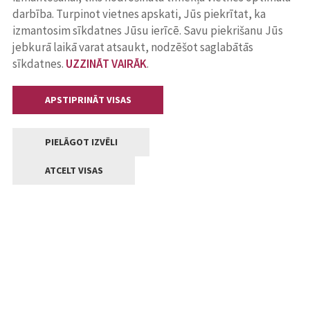
darbība. Turpinot vietnes apskati, Jūs piekrītat, ka
izmantosim sīkdatnes Jūsu ierīcē. Savu piekrišanu Jūs
jebkurā laikā varat atsaukt, nodzēšot saglabātās
sīkdatnes.
UZZINĀT VAIRĀK
.
APSTIPRINĀT VISAS
PIELĀGOT IZVĒLI
ATCELT VISAS
Kontakti