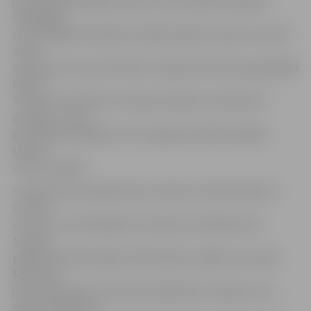
jo pretinieki spēlēja stabili un kontrolēja mača gaitu.
Izšķirošajā
ceturtdaļā pretiniekiem nebija nekādu variantu noturēt
mūsu
uzbrukumu, jo precizitāte un agresivitāte bija augstākajā
līmenī.
Teicami uzbrukām no visām pozīcijām, sametām 30
punktus, uz ko
pretinieki atbildēja ar 18, un galarezultātā svinējām
skaistu
uzvaru ar 80:70.
«Treneris pirms spēles deva uzdevumu sākt mēnesi ar
izcīnītu
uzvaru, to arī izdarījām. Ceturtās ceturtdalas vidū
treneris
pārtraukumā aicināja nomierināties, spēlēt savu spēli.
Mēs esam
jauna komanda, kas nekad nepadodas, domāju, ka no
mums vēl daudzi