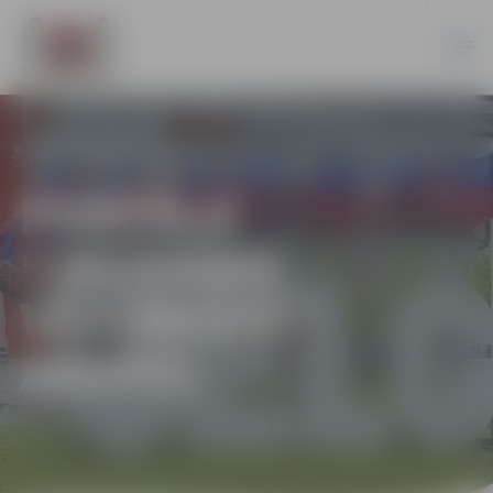
PORTĀLA
“JELGAVAS
VĒSTNESIS”
ARHĪVS