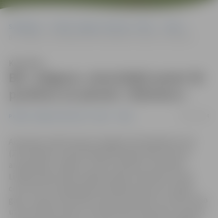
Sākumlapa
Portāla “Jelgavas Vēstnesis” arhīvs
Video
BK «Jelgava» ceturtdaļā samet 30 punktus un pieveic «Valmieru»
Klausīties
BK «Jelgava» ceturtdaļā samet 30
punktus un pieveic «Valmieru»
01/11/2014
Portāla “Jelgavas Vēstnesis” arhīvs
Video
Aizraujošu spēli šovakar Zemgales Olimpiskajā centrā
(ZOC) Aldaris Latvijas Basketbola līgas (LBL) ietvaros
aizvadīja BK «Jelgava» un BK «Valmiera» komandas.
Lielāko spēles daļu vadībā atradās valmierieši, tomēr
ceturtās ceturtdaļas gaitā mūsējie prata lauzt spēles
gaitu, samest 30 punktus desmit minūtēs un svinēt trešo
uzvaru šajā sezonā ar rezultātu 80:70. 19 punkti, septiņas